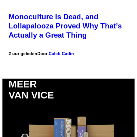
Monoculture is Dead, and
Lollapalooza Proved Why That’s
Actually a Great Thing
2 uur geleden
Door
Caleb Catlin
MEER
VAN VICE