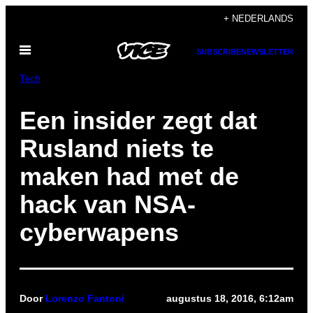
Ga
+ NEDERLANDS
naar
Open
de
SUBSCRIBE
NEWSLETTER
menu
inhoud
Tech
Een insider zegt dat
Rusland niets te
maken had met de
hack van NSA-
cyberwapens
Door
Lorenzo Fantoni
augustus 18, 2016, 6:12am