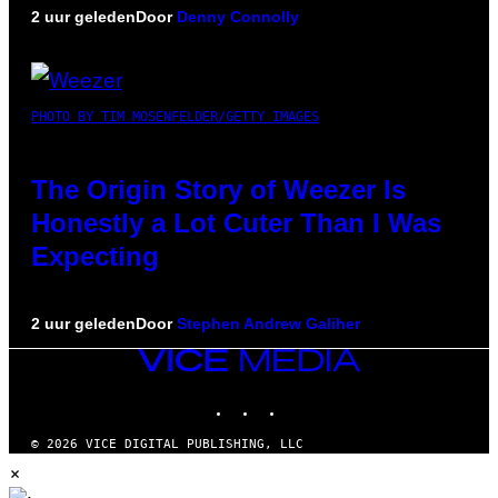
2 uur geleden
Door
Denny Connolly
PHOTO BY TIM MOSENFELDER/GETTY IMAGES
The Origin Story of Weezer Is
Honestly a Lot Cuter Than I Was
Expecting
2 uur geleden
Door
Stephen Andrew Galiher
VICE
MEDIA
INSTAGRAM
TIKTOK
YOUTUBE
© 2026 VICE DIGITAL PUBLISHING, LLC
×