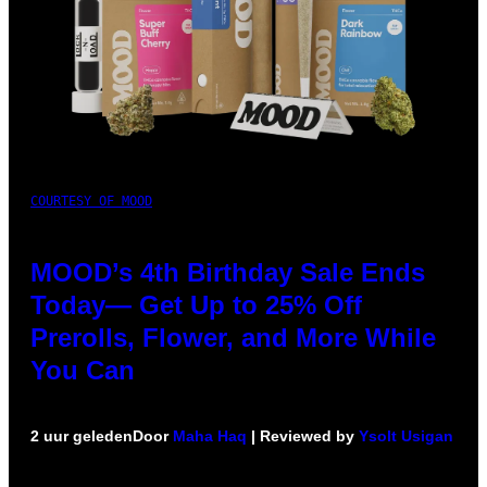
COURTESY OF MOOD
MOOD’s 4th Birthday Sale Ends
Today— Get Up to 25% Off
Prerolls, Flower, and More While
You Can
2 uur geleden
Door
Maha Haq
| Reviewed by
Ysolt Usigan