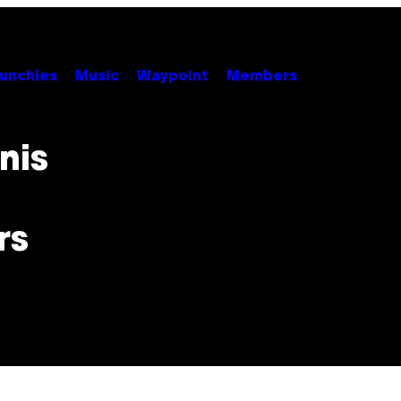
unchies
Music
Waypoint
Members
nis
rs