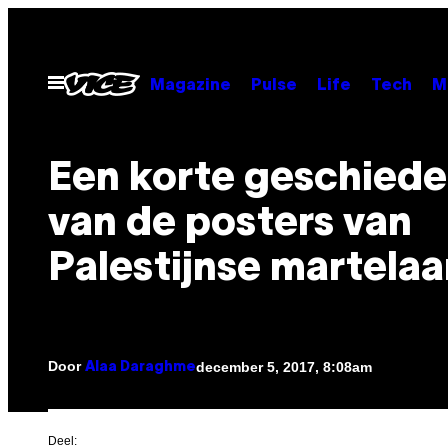
Ga
naar
de
Open
Magazine
Pulse
Life
Tech
M
menu
inhoud
Een korte geschiede
van de posters van
Palestijnse martelaa
Door
december 5, 2017, 8:08am
Alaa Daraghme
Deel: