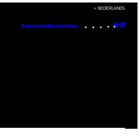
+ NEDERLANDS
Instagram
TikTok
YouTube
Google
Goog
Subscribe
Newsletter
Discove
Top
Posts