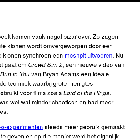
peelt komen vaak nogal bizar over. Zo zagen
igte klonen wordt omvergeworpen door een
ale klonen synchroon een
moshpit uitvoeren
. Nu
 Het gaat om
, een nieuwe video van
Crowd Sim 2
van Bryan Adams een ideale
Run to You
de techniek waarbij grote menigtes
ebruikt voor films zoals
.
Lord of the Rings
 was wel wat minder chaotisch en had meer
asjes.
eo-experimenten
steeds meer gebruik gemaakt
e geven en op die manier werd het eigenlijk