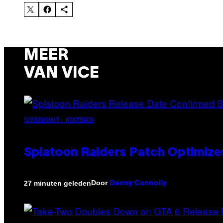
MEER
VAN VICE
SCREENSHOT: NINTENDO
Splatoon Raiders Patch Optimize
Door
27 minuten geleden
Denny Connolly