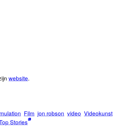
zijn
website
.
mulation
Film
jon robson
video
Videokunst
Top Stories