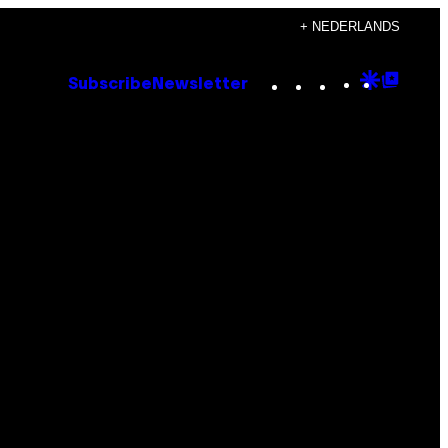
+ NEDERLANDS
Instagram
TikTok
YouTube
Google
Goog
Subscribe
Newsletter
Discove
Top
Posts