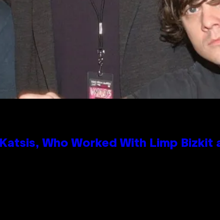
atsis, Who Worked With Limp Bizkit