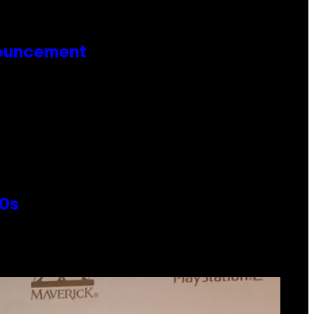
nouncement
00s