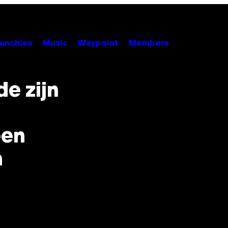
unchies
Music
Waypoint
Members
e zijn
een
m