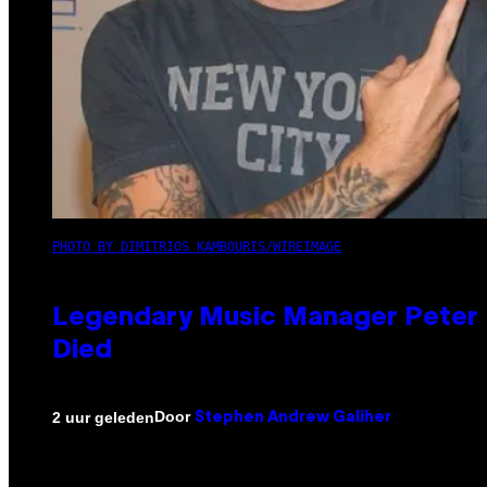
PHOTO BY DIMITRIOS KAMBOURIS/WIREIMAGE
Legendary Music Manager Peter K
Died
Door
2 uur geleden
Stephen Andrew Galiher