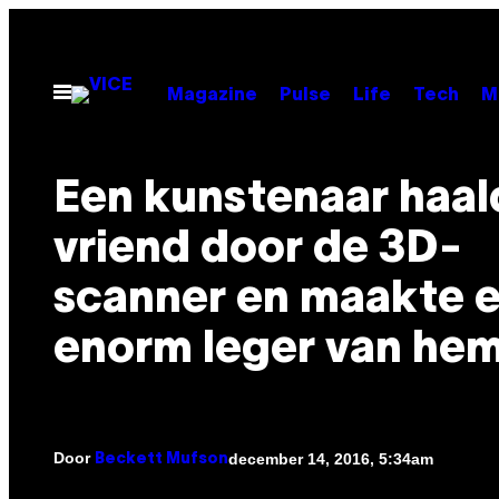
Ga
naar
de
Open
Magazine
Pulse
Life
Tech
M
menu
inhoud
Een kunstenaar haald
vriend door de 3D-
scanner en maakte 
enorm leger van he
Door
december 14, 2016, 5:34am
Beckett Mufson