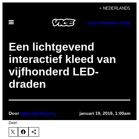
Ga
+ NEDERLANDS
naar
Open
de
SUBSCRIBE
NEWSLETTER
menu
inhoud
Een lichtgevend
interactief kleed van
vijfhonderd LED-
draden
Door
Gabrielle Bruney
januari 19, 2016, 1:00am
Deel: