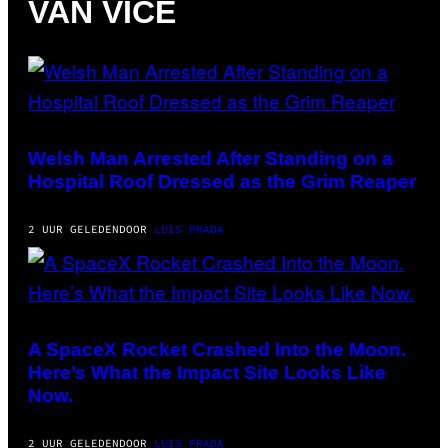
VAN VICE
A
R
K
G
A
M
E
S
Welsh Man Arrested After Standing on a
Hospital Roof Dressed as the Grim Reaper
2 UUR GELEDEN
DOOR
LUIS PRADA
A SpaceX Rocket Crashed Into the Moon.
Here’s What the Impact Site Looks Like
Now.
2 UUR GELEDEN
DOOR
LUIS PRADA