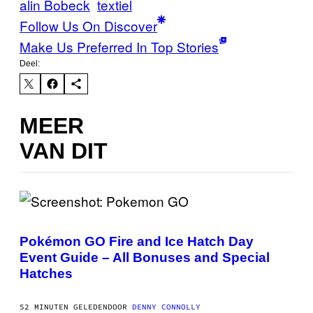
alin Bobeck
textiel
Follow Us On Discover
Make Us Preferred In Top Stories
Deel:
MEER
VAN DIT
S
C
R
Pokémon GO Fire and Ice Hatch Day
E
Event Guide – All Bonuses and Special
E
N
Hatches
S
H
O
52 MINUTEN GELEDEN
DOOR
DENNY CONNOLLY
T