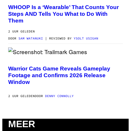
C
I
H
A
WHOOP Is a ‘Wearable’ That Counts Your
A
W
Steps AND Tells You What to Do With
N
H
P
O
Them
H
O
O
P
T
2 UUR GELEDEN
O
DOOR
SAM WATANUKI
| REVIEWED BY
YSOLT USIGAN
G
R
A
P
H
S
Y
C
/
R
Warrior Cats Game Reveals Gameplay
G
E
Footage and Confirms 2026 Release
E
E
T
N
Window
T
S
Y
H
I
O
2 UUR GELEDEN
DOOR
DENNY CONNOLLY
M
T
A
:
G
T
E
R
S
A
)
I
MEER
L
M