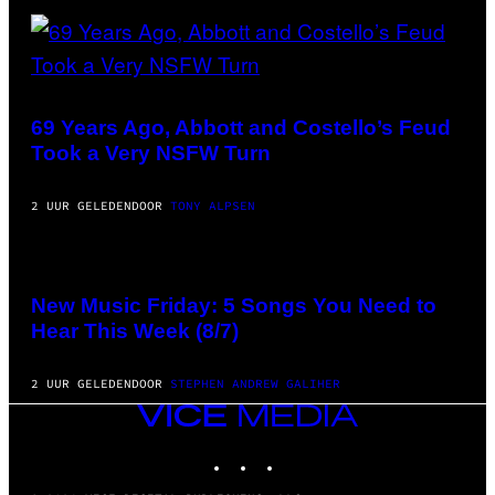
69 Years Ago, Abbott and Costello’s Feud
Took a Very NSFW Turn
2 UUR GELEDEN
DOOR
TONY ALPSEN
PHOTO
CREDIT
BY
New Music Friday: 5 Songs You Need to
TRAVIS
Hear This Week (8/7)
SHINN
2 UUR GELEDEN
DOOR
STEPHEN ANDREW GALIHER
VICE
MEDIA
INSTAGRAM
TIKTOK
YOUTUBE