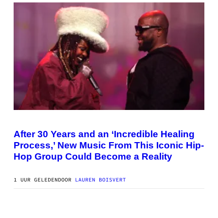
T
:
W
I
Z
A
R
D
S
O
F
T
H
E
C
O
(
A
P
S
H
After 30 Years and an ‘Incredible Healing
T
O
Process,’ New Music From This Iconic Hip-
T
O
Hop Group Could Become a Reality
B
Y
J
1 UUR GELEDEN
DOOR
LAUREN BOISVERT
E
R
E
M
Y
V