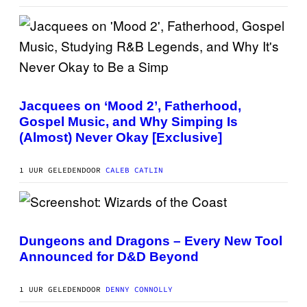
:
P
O
K
E
M
O
N
(
G
P
O
H
Jacquees on ‘Mood 2’, Fatherhood,
O
Gospel Music, and Why Simping Is
T
O
(Almost) Never Okay [Exclusive]
V
I
A
1 UUR GELEDEN
DOOR
CALEB CATLIN
C
A
M
K
I
S
R
C
K
R
Dungeons and Dragons – Every New Tool
)
E
Announced for D&D Beyond
E
N
S
H
1 UUR GELEDEN
DOOR
DENNY CONNOLLY
O