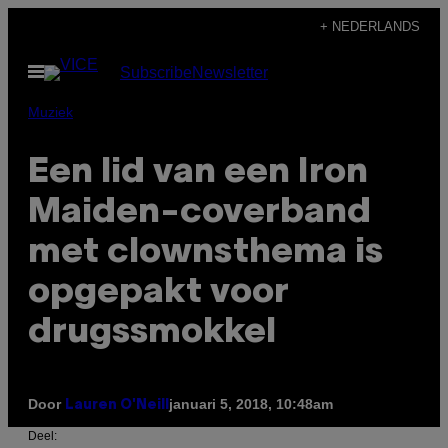
Ga
+ NEDERLANDS
naar
Open
Subscribe
Newsletter
de
menu
inhoud
Muziek
Een lid van een Iron
Maiden-coverband
met clownsthema is
opgepakt voor
drugssmokkel
Door
januari 5, 2018, 10:48am
Lauren O'Neill
Deel: