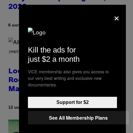
2026
×
Door
6 uur geleden
Ashley Fike
Kill the ads for
(PHOTO BY MICK HUTSON/REDFERNS)
just $2 a month
Looking For the Perfect Alt-
VICE membership also gives you access to
our very best writing and exclusive new
Rock Mixtape for Your Boo? I
documentaries.
Made It for You Already
Support for $2
Door
12 uur geleden
Lauren Boisvert
See All Membership Plans