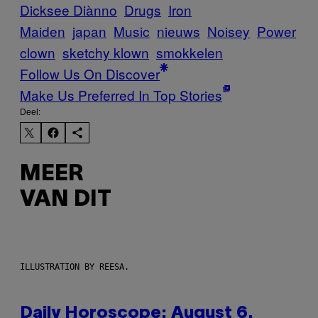
Dicksee Diànno
Drugs
Iron
Maiden
japan
Music
nieuws
Noisey
Power
clown
sketchy klown
smokkelen
Follow Us On Discover
Make Us Preferred In Top Stories
Deel:
MEER
VAN DIT
ILLUSTRATION BY REESA.
Daily Horoscope: August 6,