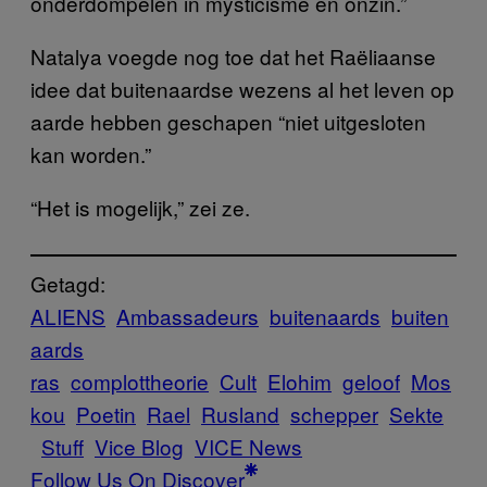
onderdompelen in mysticisme en onzin.”
Natalya voegde nog toe dat het Raëliaanse
idee dat buitenaardse wezens al het leven op
aarde hebben geschapen “niet uitgesloten
kan worden.”
“Het is mogelijk,” zei ze.
Getagd:
ALIENS
Ambassadeurs
buitenaards
buiten
aards
ras
complottheorie
Cult
Elohim
geloof
Mos
kou
Poetin
Rael
Rusland
schepper
Sekte
Stuff
Vice Blog
VICE News
Follow Us On Discover