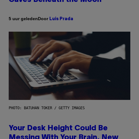
Door
5 uur geleden
Luis Prada
PHOTO: BATUHAN TOKER / GETTY IMAGES
Your Desk Height Could Be
Messing With Your Brain, New