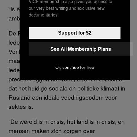
VICE membership also gives you access to
“Is er een bar in de buitenaardse
our very best writing and exclusive new
documentaries.
ambassade? Zoeken jullie nog barmannen?”
De Raëlianen beweren dat er twaalfhonderd
Support for $2
leden aanwezig waren toen hun profeet
See All Membership Plans
Vorilhon in 1993 in Moskou een preek hield,
maar de beweging lijkt momenteel weinig
Or, continue for free
leden te hebben in Rusland. (Ze wilden niet
precies zeggen hoeveel.) Dvorkin zei echter
dat het huidige sociale en politieke klimaat in
Rusland een ideale voedingsbodem voor
sektes is.
“De wereld is in crisis, het land is in crisis, en
mensen maken zich zorgen over