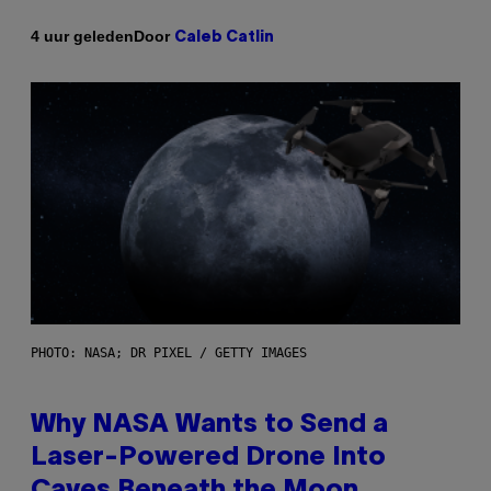
Door
4 uur geleden
Caleb Catlin
PHOTO: NASA; DR PIXEL / GETTY IMAGES
Why NASA Wants to Send a
Laser-Powered Drone Into
Caves Beneath the Moon