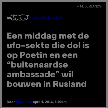
Ga
+ NEDERLANDS
naar
Open
Subscribe
Newsletter
de
menu
inhoud
Een middag met de
ufo-sekte die dol is
op Poetin en een
“buitenaardse
ambassade” wil
bouwen in Rusland
Door
april 4, 2016, 1:00am
Alec Luhn