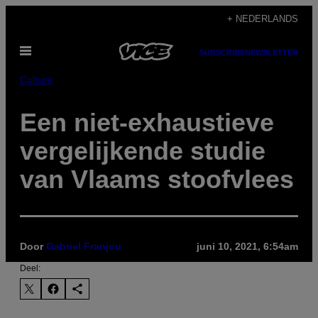
Ga
+ NEDERLANDS
naar
Open
de
SUBSCRIBE
NEWSLETTER
menu
inhoud
Culture
Een niet-exhaustieve
vergelijkende studie
van Vlaams stoofvlees
Door
Gabriel Franjou
juni 10, 2021, 6:54am
Deel: