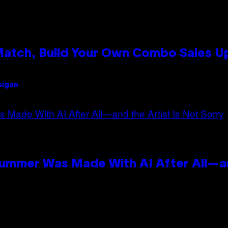
 Match, Build Your Own Combo Sales 
sigan
Summer Was Made With AI After All—an