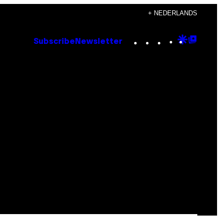
+ NEDERLANDS
Instagram
TikTok
YouTube
Google
Goog
Subscribe
Newsletter
Discove
Top
Posts