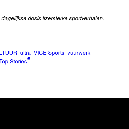
 dagelijkse dosis ijzersterke sportverhalen.
LTUUR
ultra
VICE Sports
vuurwerk
Top Stories