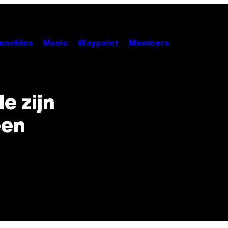
unchies
Music
Waypoint
Members
e zijn
een