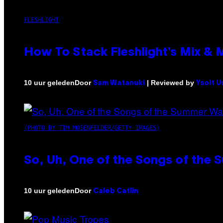
FLESHLIGHT
How To Stack Fleshlight’s Mix &
Door
| Reviewed by
10 uur geleden
Sam Watanuki
Ysolt U
(PHOTO BY TIM MOSENFELDER/GETTY IMAGES)
So, Uh, One of the Songs of the 
Door
10 uur geleden
Caleb Catlin