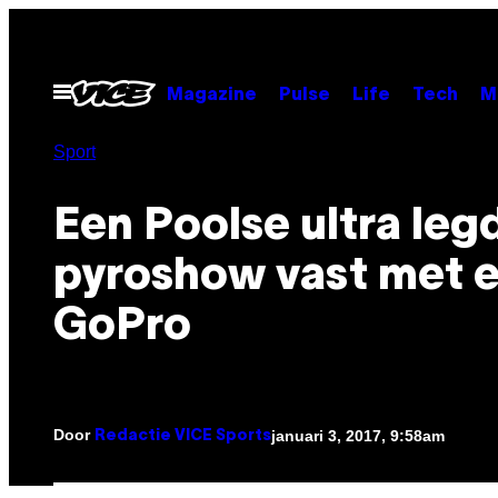
Ga
naar
de
Open
Magazine
Pulse
Life
Tech
M
menu
inhoud
Sport
Een Poolse ultra legd
pyroshow vast met 
GoPro
Door
januari 3, 2017, 9:58am
Redactie VICE Sports