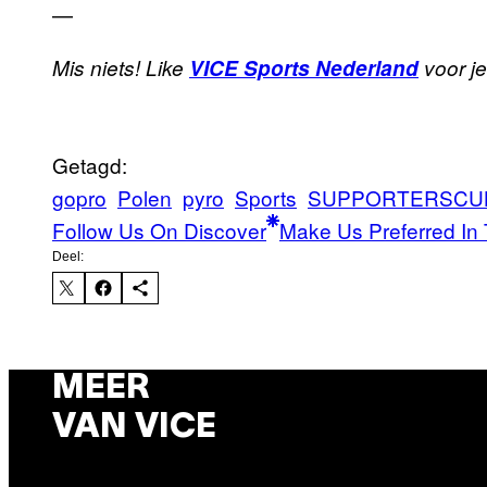
—
Mis niets! Like
VICE Sports Nederland
voor je
Getagd:
gopro
Polen
pyro
Sports
SUPPORTERSCU
Follow Us On Discover
Make Us Preferred In 
Deel:
MEER
VAN VICE