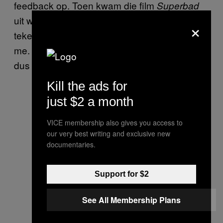
feedback op. Toen kwam die film
Superbad
uit waar ook een scène in zit over [pikken
×
tekenen], en dat verpeste het een beetje voor
me. Maar dat is nu wel weer overgewaaid,
dus ik teken nu weer regelmatig lullen.”
Kill the ads for
just $2 a month
VICE membership also gives you access to
our very best writing and exclusive new
documentaries.
Support for $2
See All Membership Plans