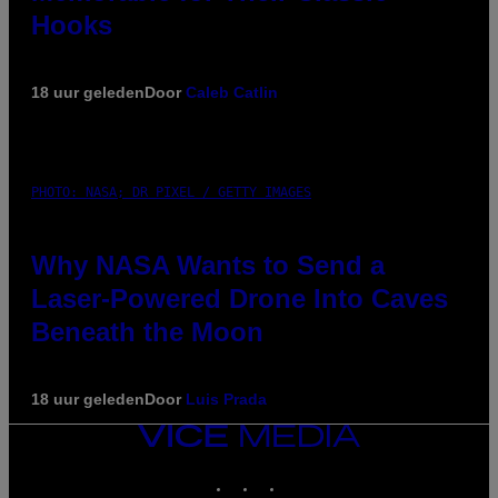
Hooks
18 uur geleden
Door
Caleb Catlin
PHOTO: NASA; DR PIXEL / GETTY IMAGES
Why NASA Wants to Send a
Laser-Powered Drone Into Caves
Beneath the Moon
18 uur geleden
Door
Luis Prada
VICE
MEDIA
INSTAGRAM
TIKTOK
YOUTUBE