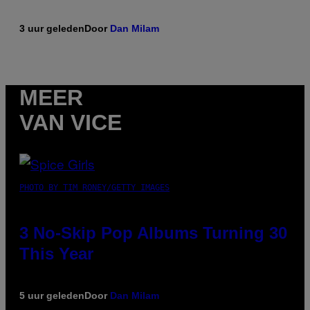
3 uur geleden
Door
Dan Milam
MEER
VAN VICE
PHOTO BY TIM RONEY/GETTY IMAGES
3 No-Skip Pop Albums Turning 30
This Year
5 uur geleden
Door
Dan Milam