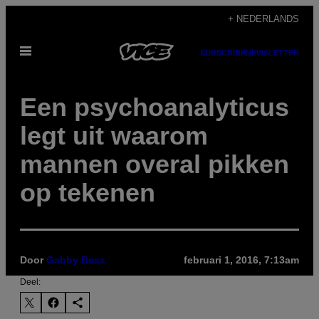
Ga
+ NEDERLANDS
naar
Open
de
SUBSCRIBE
NEWSLETTER
menu
inhoud
Een psychoanalyticus
legt uit waarom
mannen overal pikken
op tekenen
Door
Gabby Bess
februari 1, 2016, 7:13am
Deel: