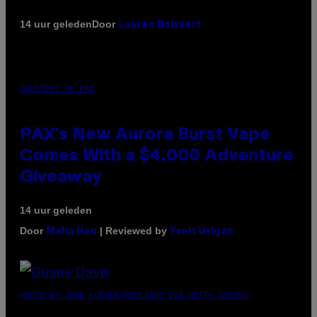
Door
14 uur geleden
Lauren Boisvert
COURTESY OF PAX
PAX’s New Aurora Burst Vape
Comes With a $4,000 Adventure
Giveaway
14 uur geleden
Door
| Reviewed by
Maha Haq
Ysolt Usigan
PHOTO BY JOHN LOCHER/POOL/AFP VIA GETTY IMAGES