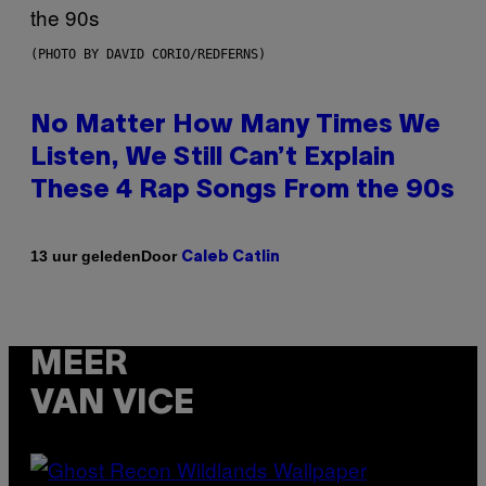
(PHOTO BY DAVID CORIO/REDFERNS)
No Matter How Many Times We
Listen, We Still Can’t Explain
These 4 Rap Songs From the 90s
Door
13 uur geleden
Caleb Catlin
MEER
VAN VICE