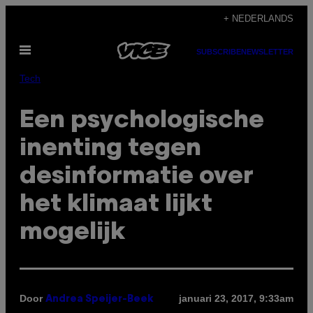
Ga
+ NEDERLANDS
naar
Open
de
SUBSCRIBE
NEWSLETTER
menu
inhoud
Tech
Een psychologische
inenting tegen
desinformatie over
het klimaat lijkt
mogelijk
Door
januari 23, 2017, 9:33am
Andrea Speijer-Beek