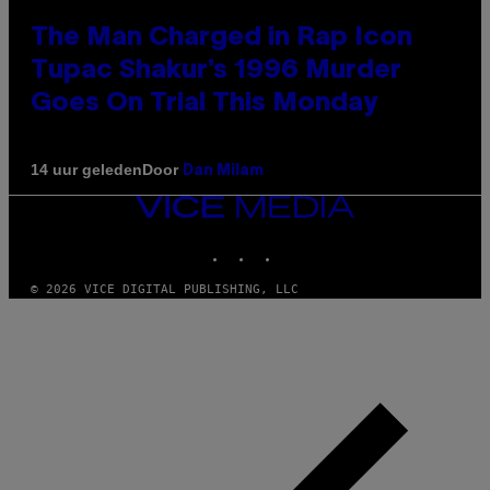
The Man Charged in Rap Icon
Tupac Shakur’s 1996 Murder
Goes On Trial This Monday
Door
14 uur geleden
Dan Milam
VICE
MEDIA
INSTAGRAM
TIKTOK
YOUTUBE
© 2026 VICE DIGITAL PUBLISHING, LLC