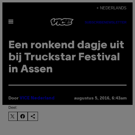
Ga
+ NEDERLANDS
naar
Open
de
SUBSCRIBE
NEWSLETTER
menu
inhoud
Een ronkend dagje uit
bij Truckstar Festival
in Assen
Door
augustus 5, 2016, 6:43am
VICE Nederland
Deel: