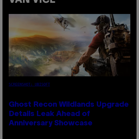
VAN VICE
SCREENSHOT: UBISOFT
Ghost Recon Wildlands Upgrade
Details Leak Ahead of
Anniversary Showcase