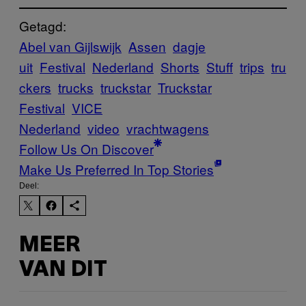
Getagd:
Abel van Gijlswijk
Assen
dagje
uit
Festival
Nederland
Shorts
Stuff
trips
tru
ckers
trucks
truckstar
Truckstar
Festival
VICE
Nederland
video
vrachtwagens
Follow Us On Discover
Make Us Preferred In Top Stories
Deel:
MEER
VAN DIT