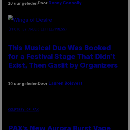
Door
10 uur geleden
Denny Connolly
(PHOTO BY AMBER LITTLE/PRESS)
This Musical Duo Was Booked
for a Festival Stage That Didn’t
Exist, Then Gaslit by Organizers
Door
10 uur geleden
Lauren Boisvert
COURTESY OF PAX
PAX’s New Aurora Burst Vape