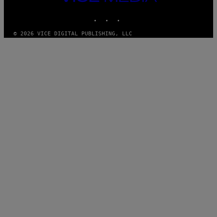
MEDIA
INSTAGRAM
TIKTOK
YOUTUBE
© 2026 VICE DIGITAL PUBLISHING, LLC