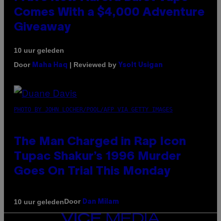
Comes With a $4,000 Adventure
Giveaway
10 uur geleden
Door
| Reviewed by
Maha Haq
Ysolt Usigan
PHOTO BY JOHN LOCHER/POOL/AFP VIA GETTY IMAGES
The Man Charged in Rap Icon
Tupac Shakur’s 1996 Murder
Goes On Trial This Monday
Door
10 uur geleden
Dan Milam
VICE