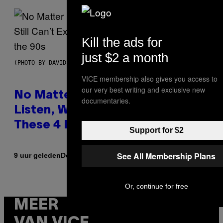
Kill the ads for
just $2 a month
(PHOTO BY DAVID CORIO/REDFERNS)
VICE membership also gives you access to
our very best writing and exclusive new
No Matter How Many Times We
documentaries.
Listen, We Still Can’t Explain
These 4 Rap Songs From the 90s
Support for $2
See All Membership Plans
Door
9 uur geleden
Caleb Catlin
Or, continue for free
MEER