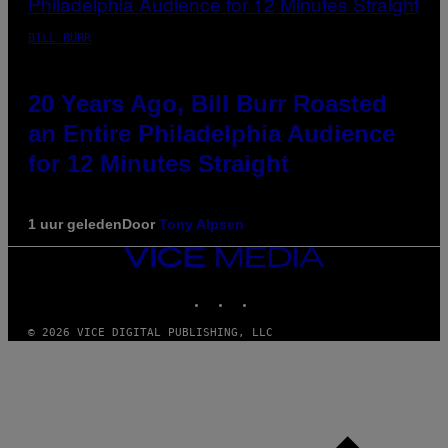
BILL BURR
20 Years Ago, Bill Burr Roasted
an Entire Philadelphia Audience
for 12 Minutes Straight
1 uur geleden
Door
Tony Alpsen
VICE
MEDIA
INSTAGRAM
TIKTOK
YOUTUBE
© 2026 VICE DIGITAL PUBLISHING, LLC