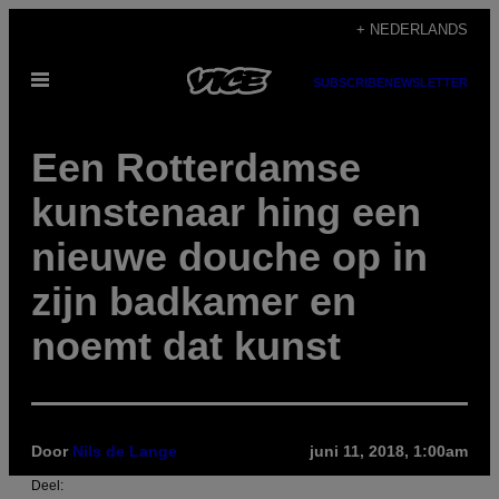
Ga
+ NEDERLANDS
naar
Open
de
SUBSCRIBE
NEWSLETTER
menu
inhoud
Een Rotterdamse
kunstenaar hing een
nieuwe douche op in
zijn badkamer en
noemt dat kunst
Door
Nils de Lange
juni 11, 2018, 1:00am
Deel: