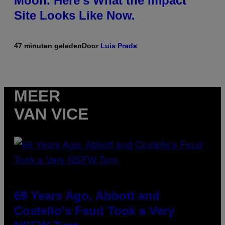
Moon. Here’s What the Impact
Site Looks Like Now.
47 minuten geleden
Door
Luis Prada
MEER
VAN VICE
69 Years Ago, Abbott and
Costello’s Feud Took a Very