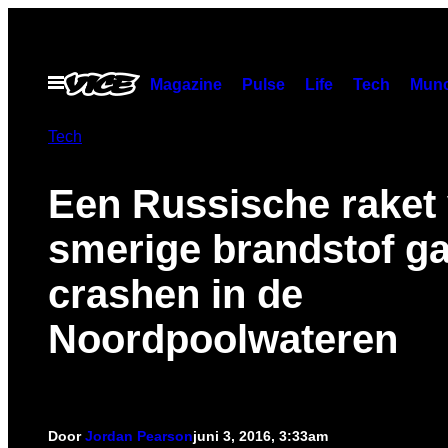
Ga
naar
de
Open
Magazine
Pulse
Life
Tech
Munc
menu
inhoud
Tech
Een Russische raket 
smerige brandstof ga
crashen in de
Noordpoolwateren
Door
Jordan Pearson
juni 3, 2016, 3:33am