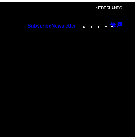
+ NEDERLANDS
Instagram
TikTok
YouTube
Google
Googl
Subscribe
Newsletter
Discover
Top
Posts