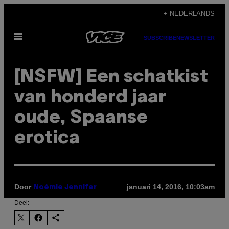
Ga
+ NEDERLANDS
naar
Open
de
SUBSCRIBE
NEWSLETTER
menu
inhoud
[NSFW] Een schatkist
van honderd jaar
oude, Spaanse
erotica
Door
januari 14, 2016, 10:03am
Noémie Jennifer
Deel: