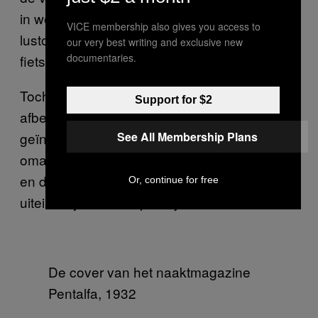
in werd gedrukt door vrouwen als
VICE membership also gives you access to
lustobjecten weer te geven. Het maakte
our very best writing and exclusive new
documentaries.
fietsers en secretaresses tot hoeren.”
Toch denkt Zubiaurre ook dat de
Support for $2
afbeeldingen veel Spaanse vrouwen hebben
See All Membership Plans
geïnspireerd om zulke rolmodellen juist te
omarmen, zoals de onverschrokken fietser
en de bevrijde secretaresse. Dat leidde
Or, continue for free
uiteindelijk tot een sprankje feminisme.
De cover van het naaktmagazine
Pentalfa, 1932