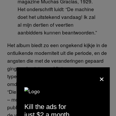
magazine Muchas Gracias, 1929.
Het onderschrift luidt: “De machine
doet het uitstekend vandaag! Ik zal
al mijn dertien of veertien
aanbidders kunnen beantwoorden.”
Het album biedt zo een ongekend kijkje in de
ontluikende moderniteit uit die periode, en de
angsten die met de veranderingen gepaard
gingen. Je ziet overal fietsen en
×
typemachines naast de vrouw opduiken
omdat ze “gevaarlijk” zijn, legt Zubiaurre uit.
“Die objecten gaven vrijheid aan de vrouwen
– mobiliteit, maar ook toegang tot het
Kill the ads for
publieke domein. Dat leidde tot de angst dat
just $2 a month
de vrouw macht zou krijgen, wat weer de kop