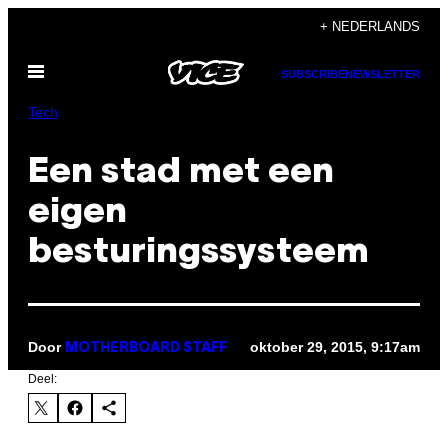
Ga
+ NEDERLANDS
naar
Open
de
SUBSCRIBE
NEWSLETTER
menu
inhoud
Tech
Een stad met een
eigen
besturingssysteem
Door
oktober 29, 2015, 9:17am
MOTHERBOARD STAFF
Deel: