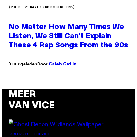
(PHOTO BY DAVID CORIO/REDFERNS)
No Matter How Many Times We
Listen, We Still Can’t Explain
These 4 Rap Songs From the 90s
Door
9 uur geleden
Caleb Catlin
MEER
VAN VICE
SCREENSHOT: UBISOFT