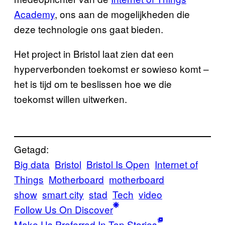
Academy
, ons aan de mogelijkheden die
deze technologie ons gaat bieden.
Het project in Bristol laat zien dat een
hyperverbonden toekomst er sowieso komt –
het is tijd om te beslissen hoe we die
toekomst willen uitwerken.
Getagd:
Big data
Bristol
Bristol Is Open
Internet of
Things
Motherboard
motherboard
show
smart city
stad
Tech
video
Follow Us On Discover
Make Us Preferred In Top Stories