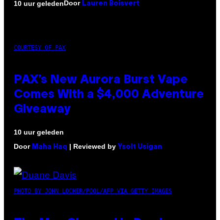
Door
10 uur geleden
Lauren Boisvert
COURTESY OF PAX
PAX’s New Aurora Burst Vape
Comes With a $4,000 Adventure
Giveaway
10 uur geleden
Door
| Reviewed by
Maha Haq
Ysolt Usigan
PHOTO BY JOHN LOCHER/POOL/AFP VIA GETTY IMAGES