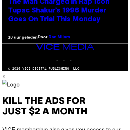
The Man Charged in Rap Icon
Tupac Shakur’s 1996 Murder
Goes On Trial This Monday
Door
10 uur geleden
Dan Milam
VICE
MEDIA
INSTAGRAM
TIKTOK
YOUTUBE
© 2026 VICE DIGITAL PUBLISHING, LLC
×
KILL THE ADS FOR
JUST $2 A MONTH
VICE membership also gives you access to our