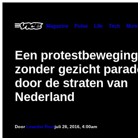
Ga
naar
de
Open
Magazine
Pulse
Life
Tech
Munc
menu
inhoud
Een protestbeweging
zonder gezicht parad
door de straten van
Nederland
Door
Leander Roet
juli 26, 2016, 4:00am