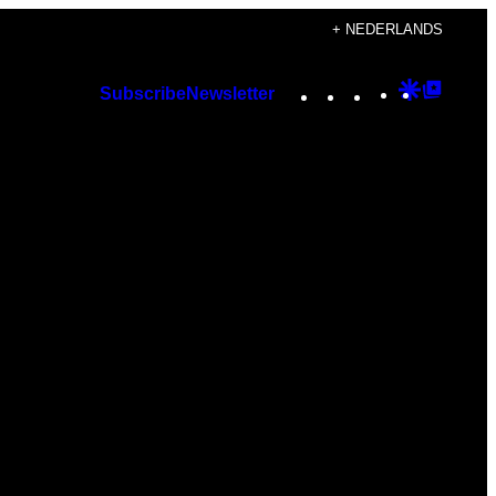
+ NEDERLANDS
Instagram
TikTok
YouTube
Google
Googl
Subscribe
Newsletter
Discover
Top
Posts