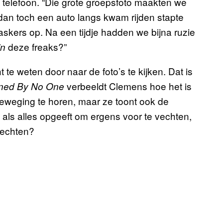
e telefoon. “Die grote groepsfoto maakten we
r dan toch een auto langs kwam rijden stapte
askers op. Na een tijdje hadden we bijna ruzie
deze freaks?”
jn
t te weten door naar de foto’s te kijken. Dat is
verbeeldt Clemens hoe het is
ned By No One
tbeweging te horen, maar ze toont ook de
als alles opgeeft om ergens voor te vechten,
vechten?