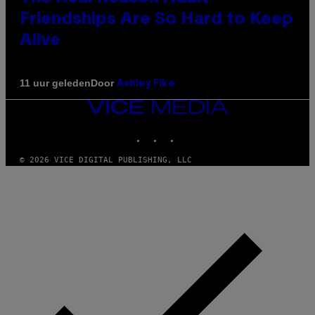
Friendships Are So Hard to Keep
Alive
Door
11 uur geleden
Ashley Fike
VICE
MEDIA
INSTAGRAM
TIKTOK
YOUTUBE
© 2026 VICE DIGITAL PUBLISHING, LLC