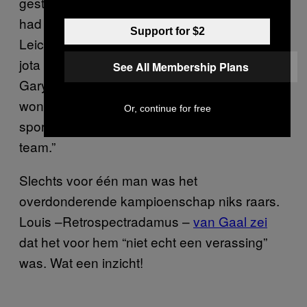
gestoorde gebeurtenis, iets dat niemand ooit
had verwacht van zo’n klein clubje uit
Support for $2
Leicester.
De hele wereld
begreep er geen
jota van. BBC-presentator en Leicester-icoon
See All Membership Plans
Gary Lineker
tweette
: “Leicester City have
won the Premier League. The biggest
Or, continue for free
sporting shock of my lifetime, and it’s only my
team.”
Slechts voor één man was het
overdonderende kampioenschap niks raars.
Louis –Retrospectradamus –
van Gaal zei
dat het voor hem “niet echt een verassing”
was. Wat een inzicht!