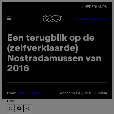
Ga
+ NEDERLANDS
naar
Open
de
SUBSCRIBE
NEWSLETTER
menu
inhoud
Een terugblik op de
(zelfverklaarde)
Nostradamussen van
2016
Door
december 31, 2016, 3:00am
Ewout Lowie
Deel: