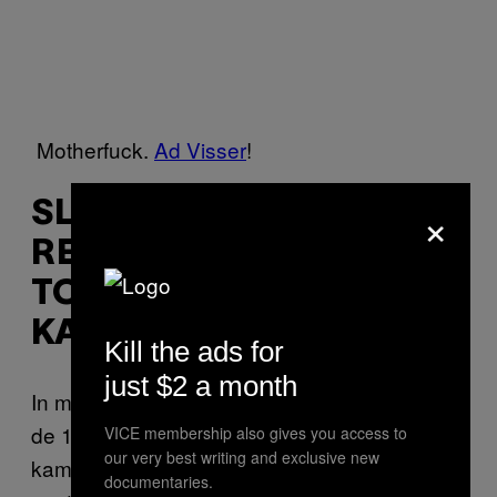
Motherfuck.
Ad Visser
!
×
SLECHTS ÉÉN MAN
REAGEERDE LACONIEK
TOEN LEICESTER
KAMPIOEN WERD
Kill the ads for
just $2 a month
In mei werd Leicester City, voor het eerst in
de 132 jaar dat de voetbalclub bestaat,
VICE membership also gives you access to
our very best writing and exclusive new
kampioen van Engelse competitie. Een
documentaries.