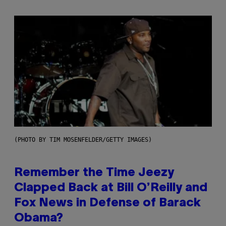
(PHOTO BY TIM MOSENFELDER/GETTY IMAGES)
Remember the Time Jeezy
Clapped Back at Bill O’Reilly and
Fox News in Defense of Barack
Obama?