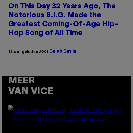
On This Day 32 Years Ago, The
Notorious B.I.G. Made the
Greatest Coming-Of-Age Hip-
Hop Song of All Time
Door
11 uur geleden
Caleb Catlin
MEER
VAN VICE