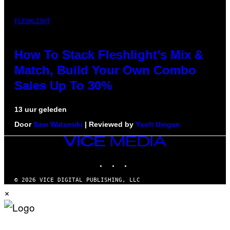
FLESHLIGHT
How To Stack Fleshlight’s Mix &
Match, Build Your Own Combo
Sales Up To 30%
13 uur geleden
Door
Sam Watanuki
| Reviewed by
Ysolt Usigan
VICE
MEDIA
INSTAGRAM
TIKTOK
YOUTUBE
© 2026 VICE DIGITAL PUBLISHING, LLC
×