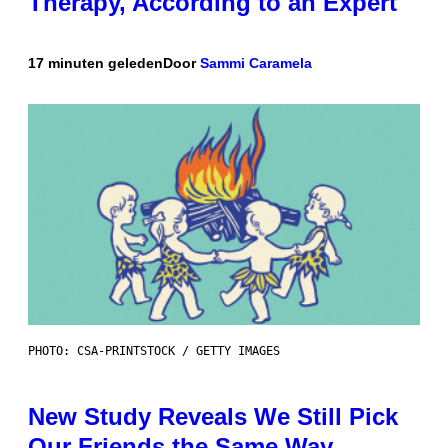
Therapy, According to an Expert
17 minuten geleden
Door
Sammi Caramela
PHOTO: CSA-PRINTSTOCK / GETTY IMAGES
New Study Reveals We Still Pick
Our Friends the Same Way