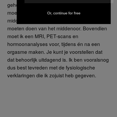
gehoortesten moeten doen. Ik zou ook
moeten kijken naar de de bloedvaten in het
Or, continue for free
midden- en binnenoor en drukmetingen
moeten doen van het middenoor. Bovendien
moet ik een MRI, PET-scans en
hormoonanalyses voor, tijdens én na een
orgasme maken. Je kunt je voorstellen dat
dat behoorlijk uitdagend is. Ik ben vooralsnog
dus best tevreden met de fysiologische
verklaringen die ik zojuist heb gegeven.