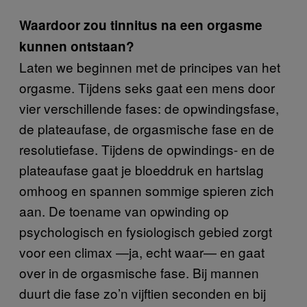
Waardoor zou tinnitus na een orgasme
kunnen ontstaan?
Laten we beginnen met de principes van het
orgasme. Tijdens seks gaat een mens door
vier verschillende fases: de opwindingsfase,
de plateaufase, de orgasmische fase en de
resolutiefase. Tijdens de opwindings- en de
plateaufase gaat je bloeddruk en hartslag
omhoog en spannen sommige spieren zich
aan. De toename van opwinding op
psychologisch en fysiologisch gebied zorgt
voor een climax —ja, echt waar— en gaat
over in de orgasmische fase. Bij mannen
duurt die fase zo’n vijftien seconden en bij