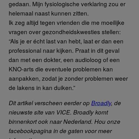
gedaan. Mijn fysiologische verklaring zou er
helemaal naast kunnen zitten.
Ik zeg altijd tegen vrienden die me moeilijke
vragen over gezondheidskwesties stellen:
“Als je er écht last van hebt, laat er dan een
professional naar kijken. Praat in dit geval
dan met een dokter, een audioloog of een
KNO-arts die eventuele problemen kan
aanpakken, zodat je zonder problemen weer
de lakens in kan duiken.”
Dit artikel verscheen eerder op
Broadly
, de
nieuwste site van VICE. Broadly komt
binnenkort ook naar Nederland. Hou onze
facebookpagina in de gaten voor meer