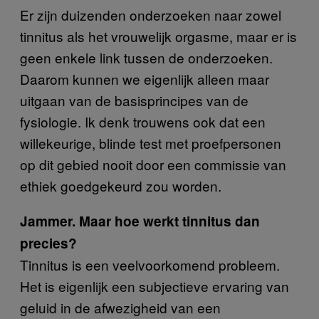
Er zijn duizenden onderzoeken naar zowel
tinnitus als het vrouwelijk orgasme, maar er is
geen enkele link tussen de onderzoeken.
Daarom kunnen we eigenlijk alleen maar
uitgaan van de basisprincipes van de
fysiologie. Ik denk trouwens ook dat een
willekeurige, blinde test met proefpersonen
op dit gebied nooit door een commissie van
ethiek goedgekeurd zou worden.
Jammer. Maar hoe werkt tinnitus dan
precies?
Tinnitus is een veelvoorkomend probleem.
Het is eigenlijk een subjectieve ervaring van
geluid in de afwezigheid van een