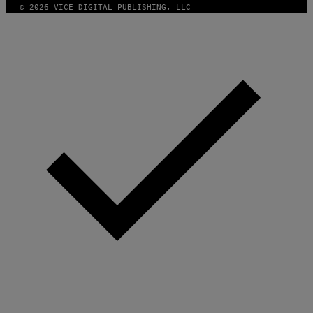
© 2026 VICE DIGITAL PUBLISHING, LLC