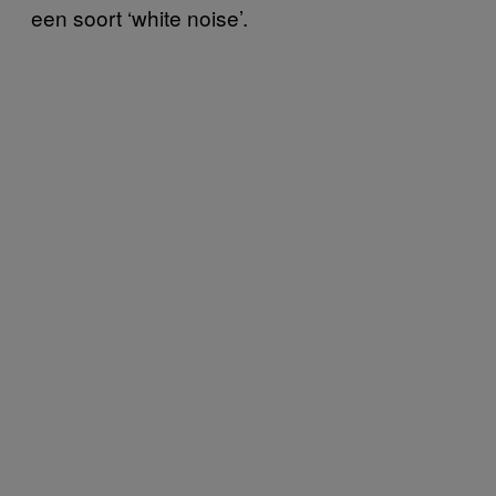
een soort ‘white noise’.