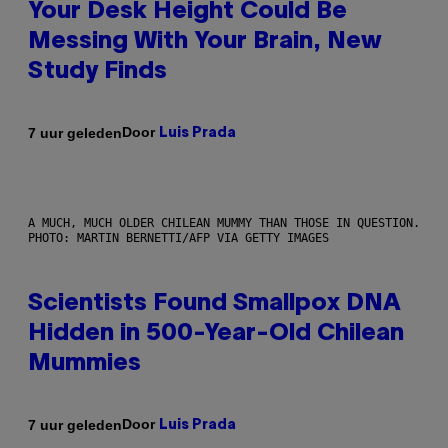
Your Desk Height Could Be
Messing With Your Brain, New
Study Finds
Door
7 uur geleden
Luis Prada
A MUCH, MUCH OLDER CHILEAN MUMMY THAN THOSE IN QUESTION.
PHOTO: MARTIN BERNETTI/AFP VIA GETTY IMAGES
Scientists Found Smallpox DNA
Hidden in 500-Year-Old Chilean
Mummies
Door
7 uur geleden
Luis Prada