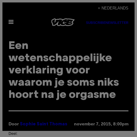
Ga
+ NEDERLANDS
naar
Open
de
SUBSCRIBE
NEWSLETTER
menu
inhoud
Een
wetenschappelijke
verklaring voor
waarom je soms niks
hoort na je orgasme
Door
november 7, 2015, 8:00pm
Sophie Saint Thomas
Deel: