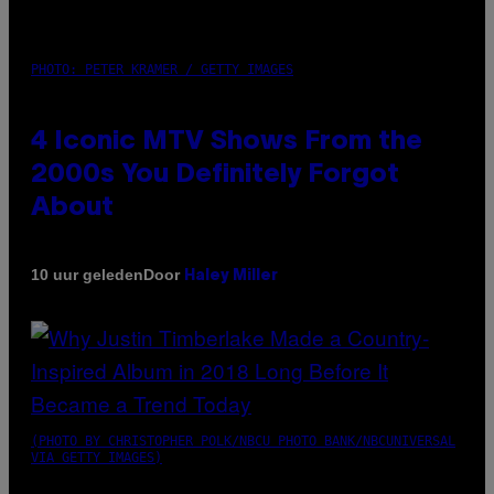
PHOTO: PETER KRAMER / GETTY IMAGES
4 Iconic MTV Shows From the
2000s You Definitely Forgot
About
Door
10 uur geleden
Haley Miller
(PHOTO BY CHRISTOPHER POLK/NBCU PHOTO BANK/NBCUNIVERSAL
VIA GETTY IMAGES)