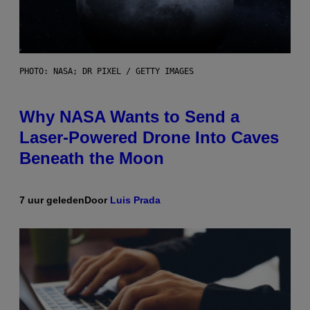
PHOTO: NASA; DR PIXEL / GETTY IMAGES
Why NASA Wants to Send a
Laser-Powered Drone Into Caves
Beneath the Moon
7 uur geleden
Door
Luis Prada