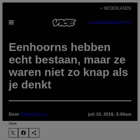
Ga
+ NEDERLANDS
naar
Open
SUBSCRIBE
NEWSLETTER
de
menu
inhoud
Eenhoorns hebben
echt bestaan, maar ze
waren niet zo knap als
je denkt
Door
Emma Bracy
juli 10, 2016, 3:06am
Deel: