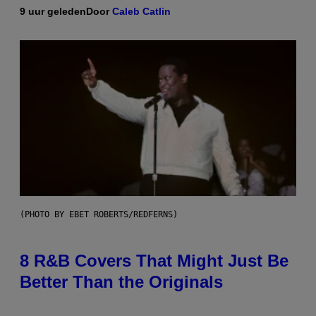
9 uur geleden
Door
Caleb Catlin
(PHOTO BY EBET ROBERTS/REDFERNS)
8 R&B Covers That Might Just Be
Better Than the Originals