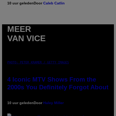
10 uur geleden
Door
Caleb Catlin
MEER
VAN VICE
PHOTO: PETER KRAMER / GETTY IMAGES
4 Iconic MTV Shows From the
2000s You Definitely Forgot About
10 uur geleden
Door
Haley Miller