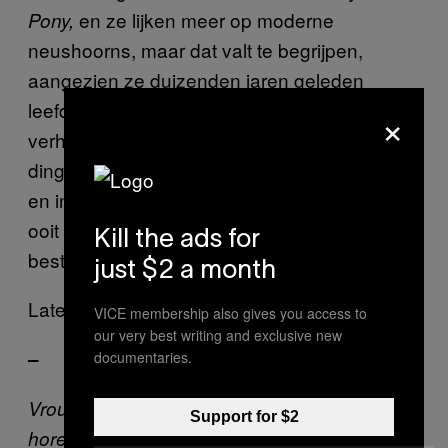
en ze lijken meer op moderne
Pony,
neushoorns, maar dat valt te begrijpen,
aangezien ze duizenden jaren geleden
leefden.” Hij vond het vooral een inspirerend
×
verhaal: “Je weet nooit wat voor bijzondere
dingen je tegenkomt als je volhardend bent
en in jezelf gelooft. Misschien komen we er
ooit wel achter dat zeemeerminnen echt
Kill the ads for
bestaan.”
just $2 a month
Laten we het hopen.
VICE membership also gives you access to
our very best writing and exclusive new
–
documentaries.
Vrouwen praten misschien veel, maar we
Support for $2
horen ze te weinig. Daarom is Broadly