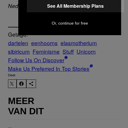
Nederland er. Like onze pagina.
See All Membership Plans
Or, continue for free
Getagd:
dartelen
eenhoorns
elasmotherium
sibiricum
Feminisme
Stuff
Unicorn
Follow Us On Discover
Make Us Preferred In Top Stories
Deel:
MEER
VAN DIT