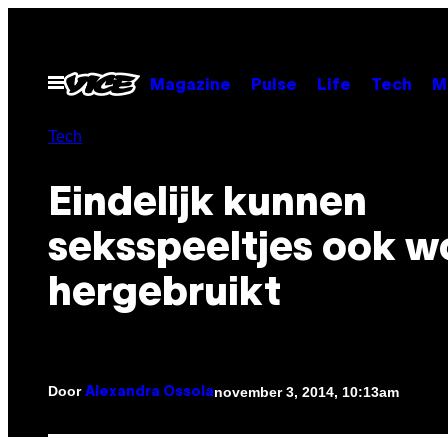
Ga
naar
de
Open
Magazine
Pulse
Life
Tech
M
menu
inhoud
Tech
Eindelijk kunnen
seksspeeltjes ook 
hergebruikt
Door
november 3, 2014, 10:13am
Alexandra Ossola