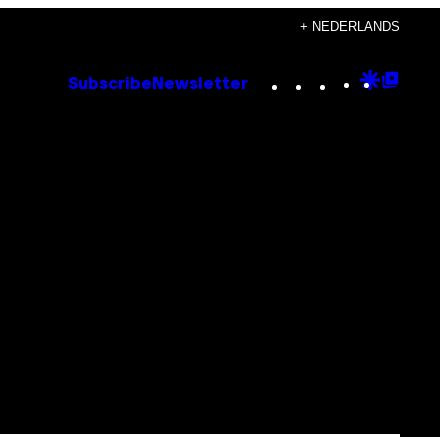
+ NEDERLANDS
Instagram
TikTok
YouTube
Google
Goog
Subscribe
Newsletter
Discove
Top
Posts