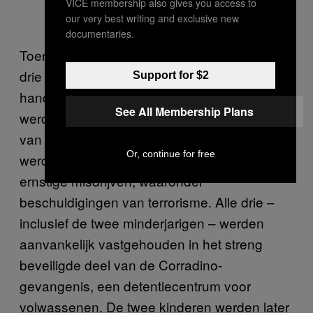
VICE membership also gives you access to
our very best writing and exclusive new
documentaries.
Toen de boot in Malta aanmeerde, werden de
drie jongens gearresteerd en met
Support for $2
handboeien over de loopplank geleid. Ze
See All Membership Plans
werden rechtstreeks naar het hoofdkwartier
van de Maltese politie gebracht, waar ze
Or, continue for free
werden aangeklaagd voor een hele waslijst
ernstige misdrijven, waaronder
beschuldigingen van terrorisme. Alle drie –
inclusief de twee minderjarigen – werden
aanvankelijk vastgehouden in het streng
beveiligde deel van de Corradino-
gevangenis, een detentiecentrum voor
volwassenen. De twee kinderen werden later