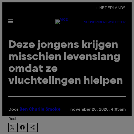
Ga
+ NEDERLANDS
naar
Open
de
SUBSCRIBE
NEWSLETTER
menu
inhoud
Deze jongens krijgen
misschien levenslang
omdat ze
vluchtelingen hielpen
Door
november 20, 2020, 4:05am
Ben Charlie Smoke
Deel: