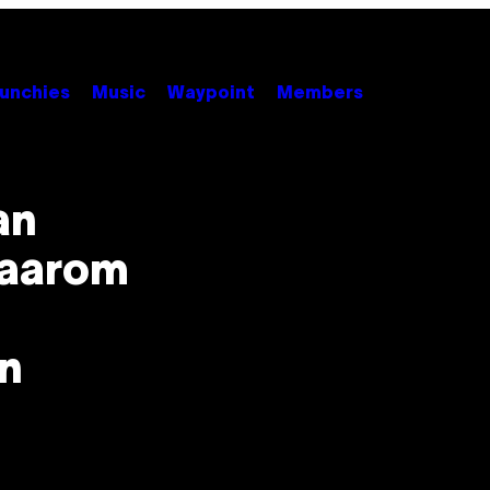
unchies
Music
Waypoint
Members
an
waarom
n