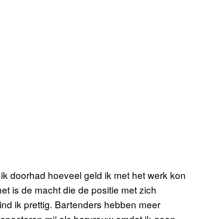
 ik doorhad hoeveel geld ik met het werk kon
het is de macht die de positie met zich
nd ik prettig. Bartenders hebben meer
especteren mij als barvrouw omdat ik geen