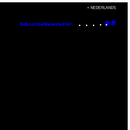
+ NEDERLANDS
Instagram
TikTok
YouTube
Google
Goog
Subscribe
Newsletter
Discove
Top
Posts