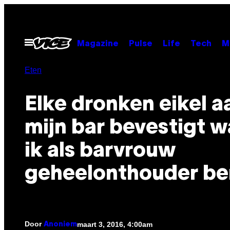
Ga
naar
de
Open
Magazine
Pulse
Life
Tech
M
menu
inhoud
Eten
Elke dronken eikel a
mijn bar bevestigt 
ik als barvrouw
geheelonthouder be
Door
maart 3, 2016, 4:00am
Anoniem