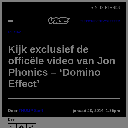
Ga
+ NEDERLANDS
naar
Open
de
SUBSCRIBE
NEWSLETTER
menu
inhoud
Muziek
Kijk exclusief de
officële video van Jon
Phonics – ‘Domino
Effect’
Door
THUMP Staff
januari 28, 2014, 1:35pm
Deel: