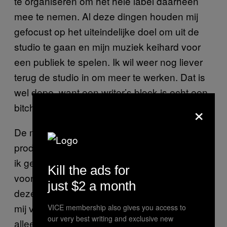
te organiseren om het hele label daarheen
mee te nemen. Al deze dingen houden mij
gefocust op het uiteindelijke doel om uit de
studio te gaan en mijn muziek keihard voor
een publiek te spelen. Ik wil weer nog liever
terug de studio in om meer te werken. Dat is
wel dope, want een writer’s block is echt een
×
bitch om te hebben.
De mogelijkheid hebben om zo hecht met
producers te werken die muziek maken waar
ik gek op ben is ook een enorme inspiratie
Kill the ads for
voor mijn muziek. Ik ben erg dankbaar dat
just $2 a month
deze jongens mijn mening op prijs stellen en
mij vertrouwen met hun zaken. Dat geeft mij
VICE membership also gives you access to
our very best writing and exclusive new
alleen maar meer vertrouwen om verder