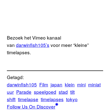
Bezoek het Vimeo kanaal
van
darwinfish105’s
voor meer “kleine”
timelapses.
Getagd:
darwinfish105
Film
japan
klein
mini
miniat
uur
Parade
speelgoed
stad
tilt
shift
timelapse
timelapses
tokyo
Follow Us On Discover