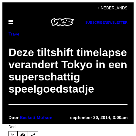
Ga
+ NEDERLANDS
naar
Open
de
SUBSCRIBE
NEWSLETTER
menu
inhoud
Travel
Deze tiltshift timelapse
verandert Tokyo in een
superschattig
speelgoedstadje
Door
Beckett Mufson
september 30, 2014, 3:00am
Deel: