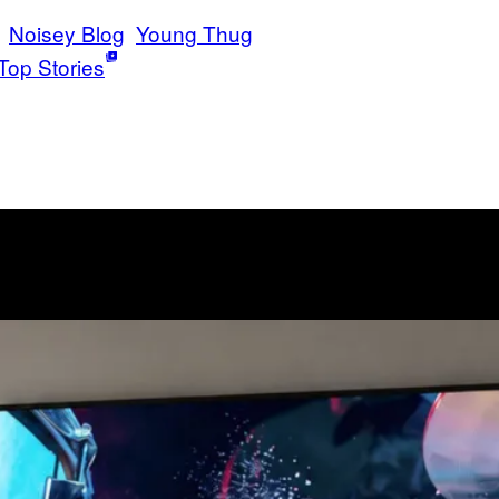
Noisey Blog
Young Thug
Top Stories