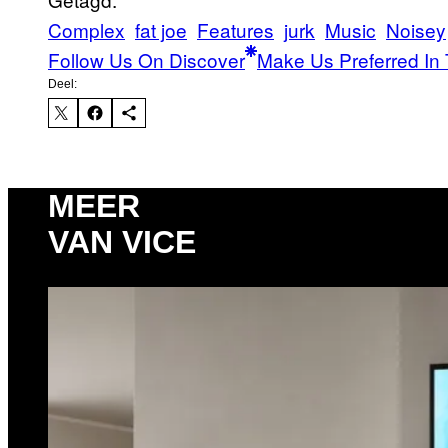
Complex
fat joe
Features
jurk
Music
Noisey
Follow Us On Discover
Make Us Preferred In 
Deel:
MEER
VAN VICE