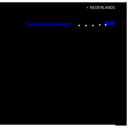
+ NEDERLANDS
Instagram
TikTok
YouTube
Google
Googl
Subscribe
Newsletter
Discover
Top
Posts