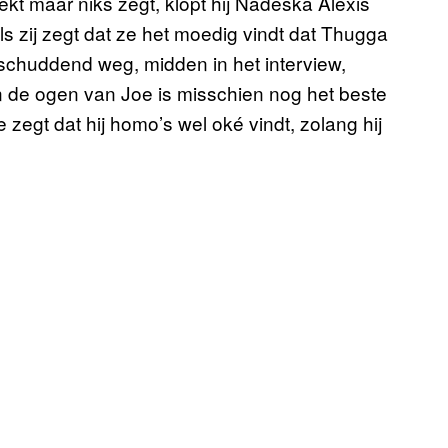
kt maar niks zegt, klopt hij Nadeska Alexis
 zij zegt dat ze het moedig vindt dat Thugga
fdschuddend weg, midden in het interview,
k in de ogen van Joe is misschien nog het beste
zegt dat hij homo’s wel oké vindt, zolang hij