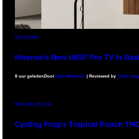
VIA HISENSE
Hisense’s New U6SF Pro TV Is Basi
8 uur geleden
Door
Sam Watanuki
| Reviewed by
Ysolt Usi
MAHA HAQ FOR VICE
Cycling Frog’s Tropical Punch THC 