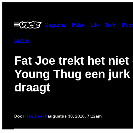
Ga
naar
de
Open
Magazine
Pulse
Life
Tech
Munc
menu
inhoud
Muziek
Fat Joe trekt het niet
Young Thug een jurk
draagt
Door
Issy Beech
augustus 30, 2016, 7:12am