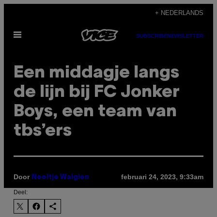
Ga
+ NEDERLANDS
naar
Open
de
SUBSCRIBE
NEWSLETTER
menu
inhoud
Een middagje langs
de lijn bij FC Jonker
Boys, een team van
tbs’ers
Door
februari 24, 2023, 9:33am
Neeltje Walgien
Deel: