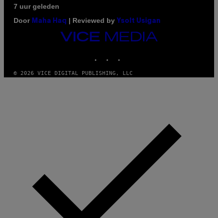
7 uur geleden
Door
| Reviewed by
Maha Haq
Ysolt Usigan
VICE
MEDIA
INSTAGRAM
TIKTOK
YOUTUBE
© 2026 VICE DIGITAL PUBLISHING, LLC