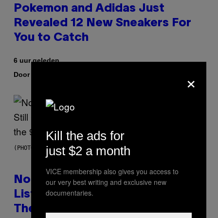
Pokemon and Adidas Just
Revealed 12 New Sneakers For
You to Catch
6 uur geleden
×
Door
| Reviewed by
Sam Watanuki
Ysolt Usigan
Kill the ads for
just $2 a month
(PHOTO BY DAVID CORIO/REDFERNS)
VICE membership also gives you access to
No Matter How Many Times We
our very best writing and exclusive new
documentaries.
Listen, We Still Can’t Explain
These 4 Rap Songs From the 90s