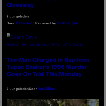
Giveaway
7 uur geleden
Door
| Reviewed by
Maha Haq
Ysolt Usigan
PHOTO BY JOHN LOCHER/POOL/AFP VIA GETTY IMAGES
The Man Charged in Rap Icon
Tupac Shakur’s 1996 Murder
Goes On Trial This Monday
Door
7 uur geleden
Dan Milam