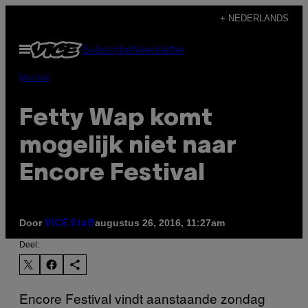
Ga
+ NEDERLANDS
naar
Open
Subscribe
Newsletter
de
menu
inhoud
Muziek
Fetty Wap komt
mogelijk niet naar
Encore Festival
Door
augustus 26, 2016, 11:27am
VICE Staff
Deel:
Encore Festival vindt aanstaande zondag