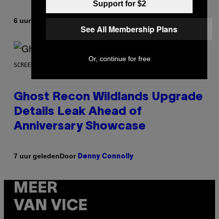
Support for $2
Door
6 uur geleden
Caleb Catlin
See All Membership Plans
Or, continue for free
SCREENSHOT: UBISOFT
Ghost Recon Wildlands Upgrade
Details Leak Ahead of
Anniversary Showcase
Door
7 uur geleden
Denny Connolly
MEER
VAN VICE