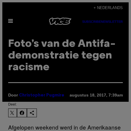
Ga
+ NEDERLANDS
naar
Open
de
SUBSCRIBE
NEWSLETTER
menu
inhoud
Foto’s van de Antifa-
demonstratie tegen
racisme
Door
augustus 18, 2017, 7:39am
Christopher Pugmire
Deel:
Afgelopen weekend werd in de Amerikaanse