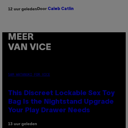
Door
12 uur geleden
Caleb Catlin
MEER
VAN VICE
SAM WATANUKI FOR VICE
This Discreet Lockable Sex Toy
Bag Is the Nightstand Upgrade
Your Play Drawer Needs
13 uur geleden