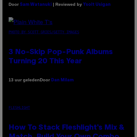
Door
| Reviewed by
Sam Watanuki
Ysolt Usigan
PHOTO BY SCOTT GRIES/GETTY IMAGES
3 No-Skip Pop-Punk Albums
Turning 20 This Year
Door
13 uur geleden
Dan Milam
FLESHLIGHT
How To Stack Fleshlight’s Mix &
Match, Build Your Own Combo