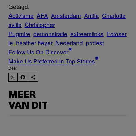
Getagd:
Activisme
AFA
Amsterdam
Antifa
Charlotte
sville
Christopher
Pugmire
demonstratie
extreemlinks
Fotoser
ie
heather heyer
Nederland
protest
Follow Us On Discover
Make Us Preferred In Top Stories
Deel:
MEER
VAN DIT