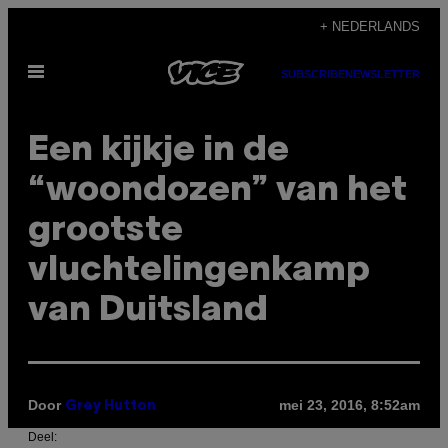
Ga
+ NEDERLANDS
naar
Open
de
SUBSCRIBE
NEWSLETTER
menu
inhoud
Een kijkje in de
“woondozen” van het
grootste
vluchtelingenkamp
van Duitsland
Door
mei 23, 2016, 8:52am
Grey Hutton
Deel: