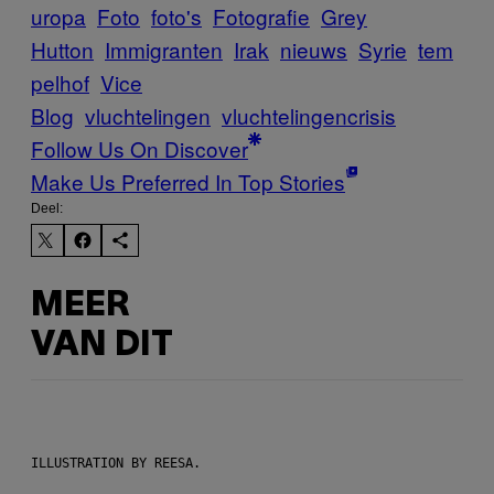
uropa
Foto
foto's
Fotografie
Grey
Hutton
Immigranten
Irak
nieuws
Syrie
tem
pelhof
Vice
Blog
vluchtelingen
vluchtelingencrisis
Follow Us On Discover
Make Us Preferred In Top Stories
Deel:
MEER
VAN DIT
ILLUSTRATION BY REESA.