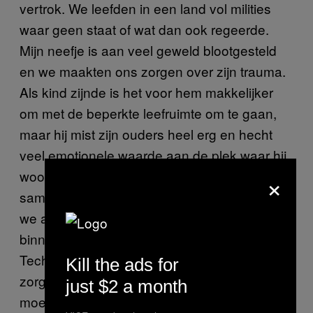
vertrok. We leefden in een land vol milities
waar geen staat of wat dan ook regeerde.
Mijn neefje is aan veel geweld blootgesteld
en we maakten ons zorgen over zijn trauma.
Als kind zijnde is het voor hem makkelijker
om met de beperkte leefruimte om te gaan,
maar hij mist zijn ouders heel erg en hecht
veel emotionele waarde aan de plek waar hij
×
woonde. Ik kende de mensen waarmee ik nu
samenwoon niet van tevoren, ook al komen
we allemaal uit dezelfde stad. Ik begin
binnenkort met mijn studie aan de
Technische Universiteit, en ik maak me
Kill the ads for
zorgen over waar ik kan zitten studeren. Ik
just $2 a month
moet dan namelijk mijn eigen ruimte en