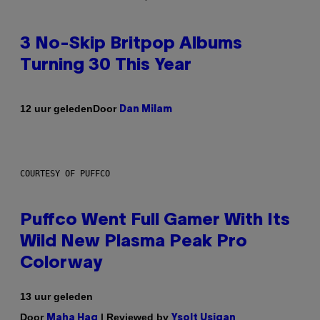
3 No-Skip Britpop Albums
Turning 30 This Year
Door
12 uur geleden
Dan Milam
COURTESY OF PUFFCO
Puffco Went Full Gamer With Its
Wild New Plasma Peak Pro
Colorway
13 uur geleden
Door
| Reviewed by
Maha Haq
Ysolt Usigan