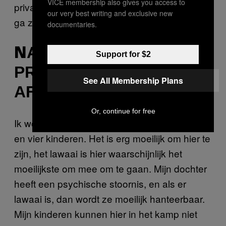
VICE membership also gives you access to
privacy hebben. Ik weet niet hoe ik daarvoor
our very best writing and exclusive new
ga zorgen.
documentaries.
ADIA (37) UIT DE
N
Support for $2
PROVINCIE LOWGAR IN
See All Membership Plans
AFGHANISTAN
Or, continue for free
Ik woon hier nu vier maanden met mijn man
en vier kinderen. Het is erg moeilijk om hier te
zijn, het lawaai is hier waarschijnlijk het
moeilijkste om mee om te gaan. Mijn dochter
heeft een psychische stoornis, en als er
lawaai is, dan wordt ze moeilijk hanteerbaar.
Mijn kinderen kunnen hier in het kamp niet