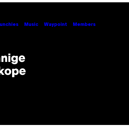
unchies
Music
Waypoint
Members
nnige
dkope