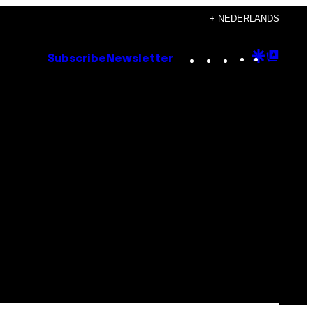
+ NEDERLANDS
Instagram
TikTok
YouTube
Google
Goog
Subscribe
Newsletter
Discove
Top
Posts