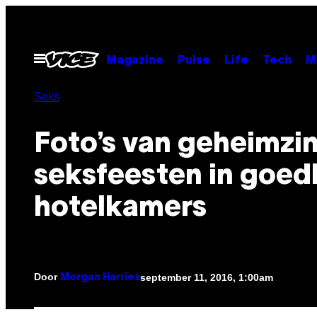
Ga
naar
de
Open
Magazine
Pulse
Life
Tech
M
menu
inhoud
Seks
Foto’s van geheimzi
seksfeesten in goe
hotelkamers
Door
september 11, 2016, 1:00am
Morgan Harries