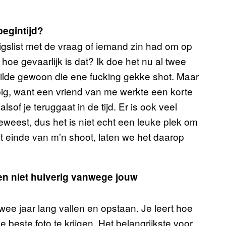
begintijd?
igslist met de vraag of iemand zin had om op
 hoe gevaarlijk is dat? Ik doe het nu al twee
 wilde gewoon die ene fucking gekke shot. Maar
pig, want een vriend van me werkte een korte
 alsof je teruggaat in de tijd. Er is ook veel
geweest, dus het is niet echt een leuke plek om
et einde van m’n shoot, laten we het daarop
en niet huiverig vanwege jouw
 twee jaar lang vallen en opstaan. Je leert hoe
 beste foto te krijgen. Het belangrijkste voor