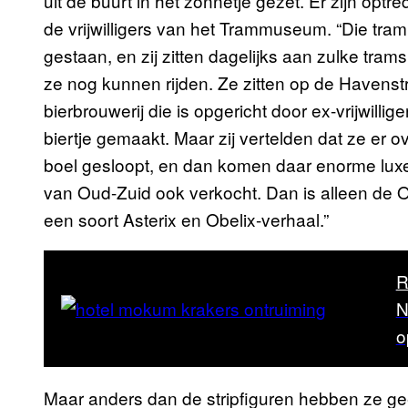
uit de buurt in het zonnetje gezet. Er zijn opt
de vrijwilligers van het Trammuseum. “Die tra
gestaan, en zij zitten dagelijks aan zulke tram
ze nog kunnen rijden. Ze zitten op de Havenstr
bierbrouwerij die is opgericht door ex-vrijwill
biertje gemaakt. Maar zij vertelden dat ze er o
boel gesloopt, en dan komen daar enorme luxe-
van Oud-Zuid ook verkocht. Dan is alleen de O
een soort Asterix en Obelix-verhaal.”
R
N
o
Maar anders dan de stripfiguren hebben ze gee