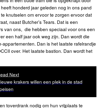
redens in een oude tram die is opgeknapt door
m heeft honderd jaar geleden nog in ons pand
s te knutselen om ervoor te zorgen ervoor dat
aat, naast Butcher’s Tears. Dat is een
igers van ons, die hebben speciaal voor ons een
ver een half jaar ook weg zijn. Dan wordt die
appartementen. Dan is het laatste rafelrandje
CCII over. Het laatste bastion. Dan wordt het
ead Next
ieuwe krakers willen een plek in de stad
peisen
n toverdrank nodig om hun vrijplaats te