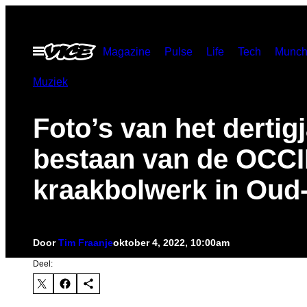
Ga
naar
Open
Magazine
Pulse
Life
Tech
Munch
de
menu
inhoud
Muziek
Foto’s van het dertigj
bestaan van de OCCII
kraakbolwerk in Oud
Door
Tim Fraanje
oktober 4, 2022, 10:00am
Deel: