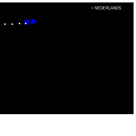
+ NEDERLANDS
Instagram
TikTok
YouTube
Google
Google
Discover
Top
Posts