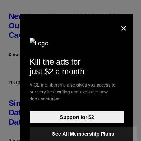
New Study Reveals We Still Pick
×
Our Friends the Same Way
Cavemen Did
2 uur geleden
Door
Luis Prada
Kill the ads for
just $2 a month
PHOTO: PIXELSEFFECT / GETTY IMAGES
VICE membership also gives you access to
our very best writing and exclusive new
documentaries.
Singles Are Ditching Expensive
Dates for ‘Infladating,’ and a
Support for $2
Dating Expert Has Thoughts
See All Membership Plans