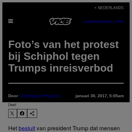
Ga
+ NEDERLANDS
naar
Open
de
SUBSCRIBE
NEWSLETTER
menu
inhoud
Foto’s van het protest
bij Schiphol tegen
Trumps inreisverbod
Door
Christopher Pugmire
januari 30, 2017, 5:05am
Deel:
Het
besluit
van president Trump dat mensen