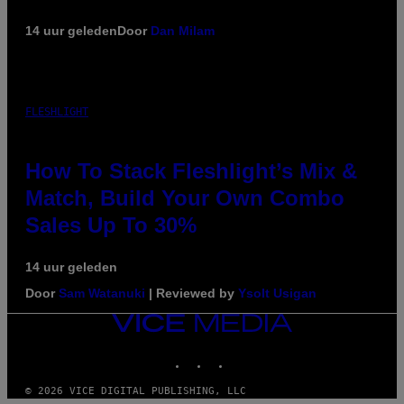
14 uur geleden
Door
Dan Milam
FLESHLIGHT
How To Stack Fleshlight’s Mix &
Match, Build Your Own Combo
Sales Up To 30%
14 uur geleden
Door
Sam Watanuki
| Reviewed by
Ysolt Usigan
VICE
MEDIA
INSTAGRAM
TIKTOK
YOUTUBE
© 2026 VICE DIGITAL PUBLISHING, LLC