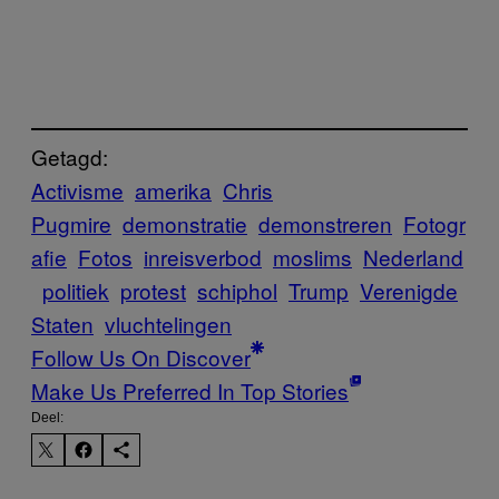
Getagd:
Activisme
amerika
Chris
Pugmire
demonstratie
demonstreren
Fotogr
afie
Fotos
inreisverbod
moslims
Nederland
politiek
protest
schiphol
Trump
Verenigde
Staten
vluchtelingen
Follow Us On Discover
Make Us Preferred In Top Stories
Deel: