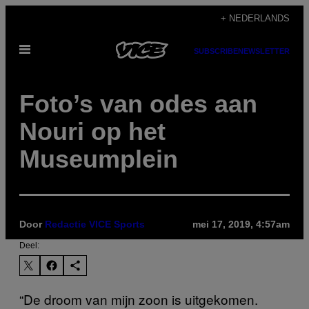
Ga
+ NEDERLANDS
naar
Open
de
SUBSCRIBE
NEWSLETTER
menu
inhoud
Foto’s van odes aan
Nouri op het
Museumplein
Door
Redactie VICE Sports
mei 17, 2019, 4:57am
Deel:
“De droom van mijn zoon is uitgekomen.