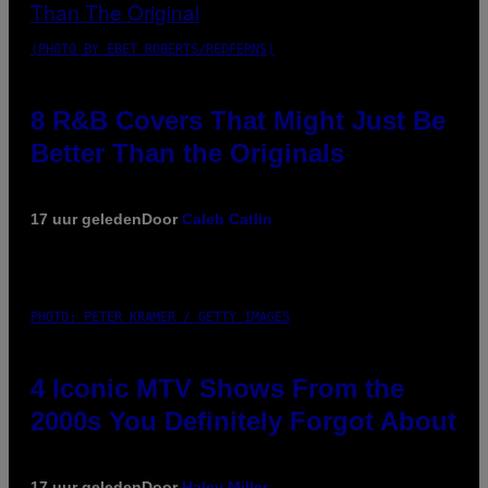
(PHOTO BY EBET ROBERTS/REDFERNS)
8 R&B Covers That Might Just Be
Better Than the Originals
17 uur geleden
Door
Caleb Catlin
PHOTO: PETER KRAMER / GETTY IMAGES
4 Iconic MTV Shows From the
2000s You Definitely Forgot About
17 uur geleden
Door
Haley Miller