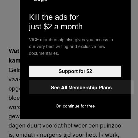
Kill the ads for
just $2 a month
VICE membership also gives you access to
our very best writing and exclusive new
Wat zou je ertoe kunnen bewegen om je
documentaries.
kamer op te ruimen?
Geloof het of niet, maar ik ruim echt heel erg
Support for $2
vaak op. Het is ook regelmatig helemaal
opgeruimd, netjes en leuk. Dan koop ik
See All Membership Plans
bloemetjes en kaarsjes, eet ik aan tafel en
word ik ontzettend burgerlijk. Het probleem is
Or, continue for free
gewoon dat het meestal niet meer dan twee
dagen duurt voordat het weer een puinzooi
is, omdat ik nergens tijd voor heb. Ik werk,