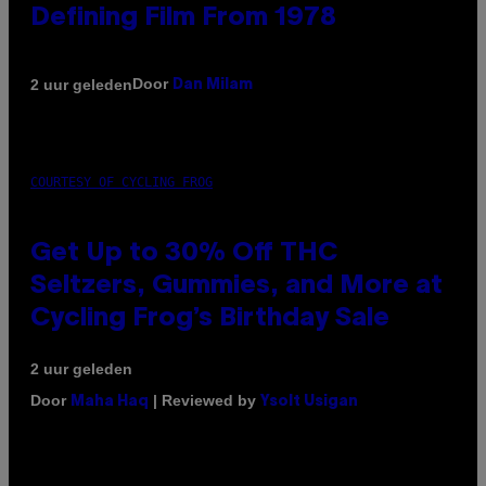
Defining Film From 1978
Door
2 uur geleden
Dan Milam
COURTESY OF CYCLING FROG
Get Up to 30% Off THC
Seltzers, Gummies, and More at
Cycling Frog’s Birthday Sale
2 uur geleden
Door
| Reviewed by
Maha Haq
Ysolt Usigan