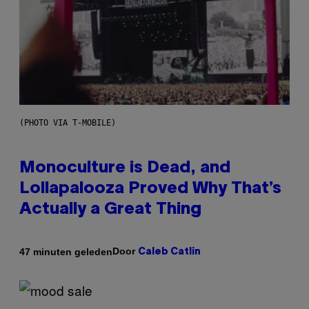
(PHOTO VIA T-MOBILE)
Monoculture is Dead, and
Lollapalooza Proved Why That’s
Actually a Great Thing
Door
47 minuten geleden
Caleb Catlin