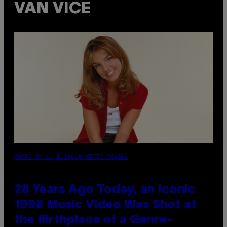
VAN VICE
PHOTO BY L. BUSACCA/GETTY IMAGES
28 Years Ago Today, an Iconic
1998 Music Video Was Shot at
the Birthplace of a Genre-