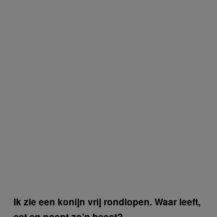
Ik zie een konijn vrij rondlopen. Waar leeft,
eet en poept zo’n beest?