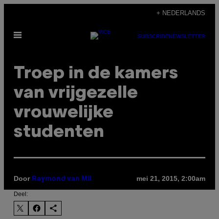
Ga
+ NEDERLANDS
naar
Open
de
SUBSCRIBE
NEWSLETTER
menu
inhoud
Troep in de kamers
van vrijgezelle
vrouwelijke
studenten
Door
mei 21, 2015, 2:00am
Raymond van Mil
Deel: