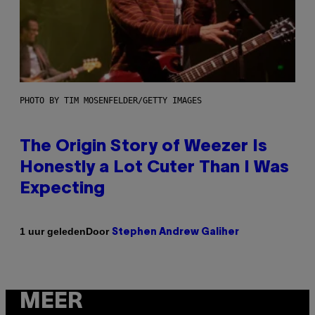
PHOTO BY TIM MOSENFELDER/GETTY IMAGES
The Origin Story of Weezer Is
Honestly a Lot Cuter Than I Was
Expecting
Door
1 uur geleden
Stephen Andrew Galiher
MEER