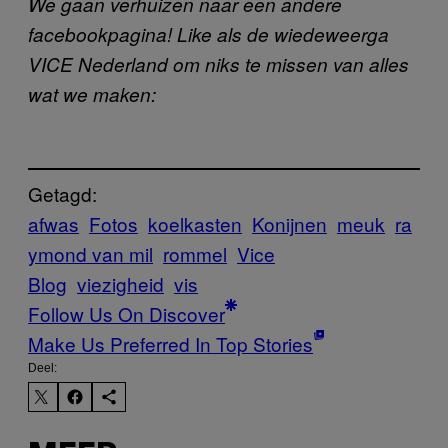
We gaan verhuizen naar een andere
facebookpagina! Like als de wiedeweerga
VICE Nederland om niks te missen van alles
wat we maken:
Getagd:
afwas
Fotos
koelkasten
Konijnen
meuk
ra
ymond van mil
rommel
Vice
Blog
viezigheid
vis
Follow Us On Discover
Make Us Preferred In Top Stories
Deel: