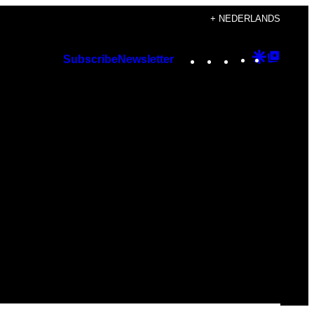
+ NEDERLANDS
Instagram
TikTok
YouTube
Google
Googl
Subscribe
Newsletter
Discover
Top
Posts