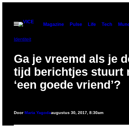
Ga
naar
de
Open
Magazine
Pulse
Life
Tech
Munc
menu
inhoud
Identiteit
Ga je vreemd als je d
tijd berichtjes stuurt
‘een goede vriend’?
Door
Maria Yagoda
augustus 30, 2017, 8:30am