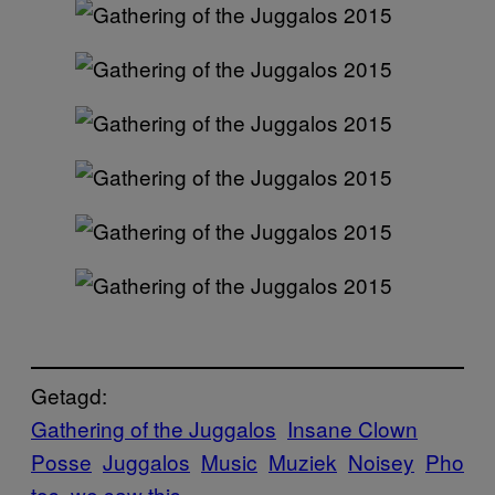
Getagd:
Gathering of the Juggalos
Insane Clown
Posse
Juggalos
Music
Muziek
Noisey
Pho
tos
we saw this