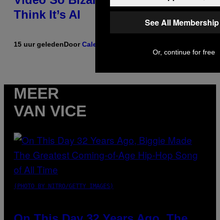
Think It’s AI
See All Membership
15 uur geleden
Door
Caleb Catlin
Or, continue for free
MEER
VAN VICE
(PHOTO BY NITRO/GETTY IMAGES)
On This Day 32 Years Ago, The