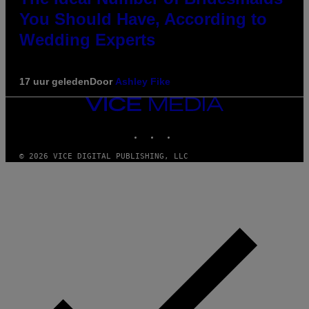
You Should Have, According to
Wedding Experts
17 uur geleden
Door
Ashley Fike
VICE
MEDIA
INSTAGRAM
TIKTOK
YOUTUBE
© 2026 VICE DIGITAL PUBLISHING, LLC