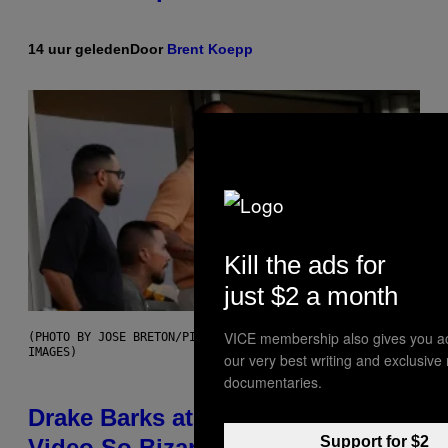
14 uur geleden
Door
Brent Koepp
Kill the ads for
just $2 a month
VICE membership also gives you a
(PHOTO BY JOSE BRETON/PICS ACTION/NURPHOTO VIA GETTY
IMAGES)
our very best writing and exclusive
documentaries.
Drake Barks at a Goth Woman in a
Support for $2
Video So Bizarre You Would