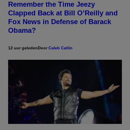
Remember the Time Jeezy
Clapped Back at Bill O’Reilly and
Fox News in Defense of Barack
Obama?
12 uur geleden
Door
Caleb Catlin