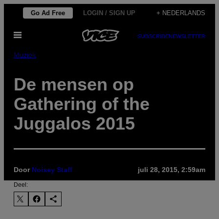
Ga
Go Ad Free
LOGIN / SIGN UP
+ NEDERLANDS
naar
Open
de
SUBSCRIBE
NEWSLETTER
menu
inhoud
Muziek
De mensen op
Gathering of the
Juggalos 2015
Door
Noisey Staff
juli 28, 2015, 2:59am
Deel: