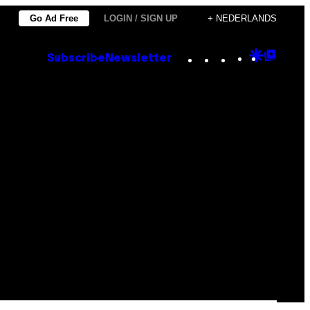
Go Ad Free
LOGIN / SIGN UP
+ NEDERLANDS
Instagram
TikTok
YouTube
Google
Goog
Subscribe
Newsletter
Discove
Top
Posts