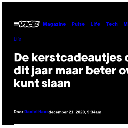
Ga
naar
de
Open
Magazine
Pulse
Life
Tech
M
menu
inhoud
Life
De kerstcadeautjes d
dit jaar maar beter o
kunt slaan
Door
december 21, 2020, 9:34am
Daniel Haas