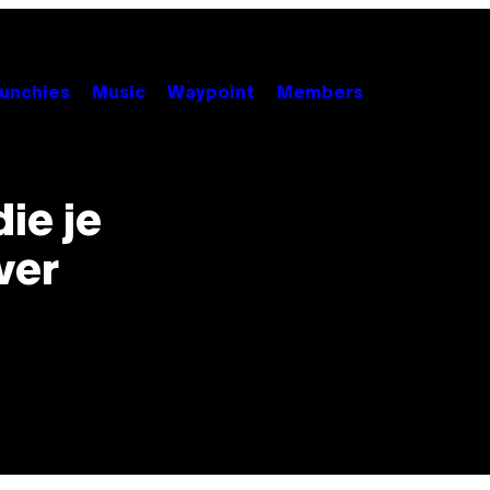
unchies
Music
Waypoint
Members
ie je
ver