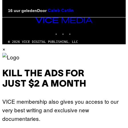
Door
16 uur geleden
Caleb Catlin
VICE
MEDIA
INSTAGRAM
TIKTOK
YOUTUBE
© 2026 VICE DIGITAL PUBLISHING, LLC
×
KILL THE ADS FOR
JUST $2 A MONTH
VICE membership also gives you access to our
very best writing and exclusive new
documentaries.