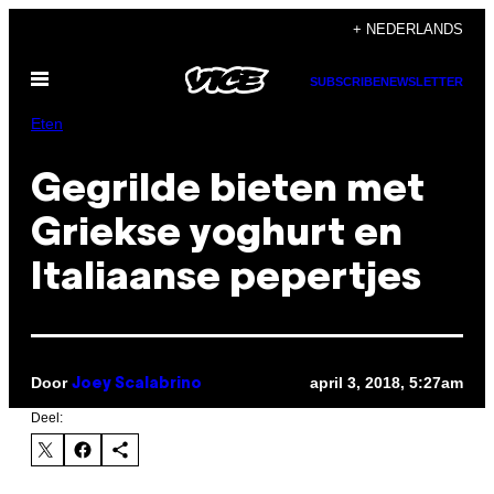
Ga
+ NEDERLANDS
naar
Open
de
SUBSCRIBE
NEWSLETTER
menu
inhoud
Eten
Gegrilde bieten met
Griekse yoghurt en
Italiaanse pepertjes
Door
april 3, 2018, 5:27am
Joey Scalabrino
Deel: