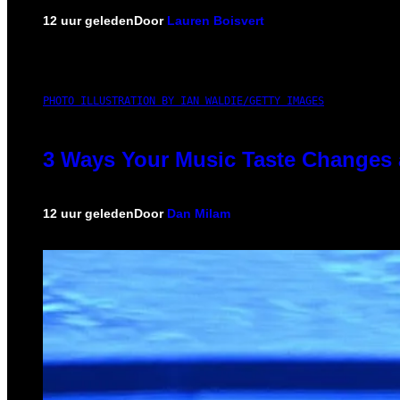
12 uur geleden
Door
Lauren Boisvert
PHOTO ILLUSTRATION BY IAN WALDIE/GETTY IMAGES
3 Ways Your Music Taste Changes 
12 uur geleden
Door
Dan Milam