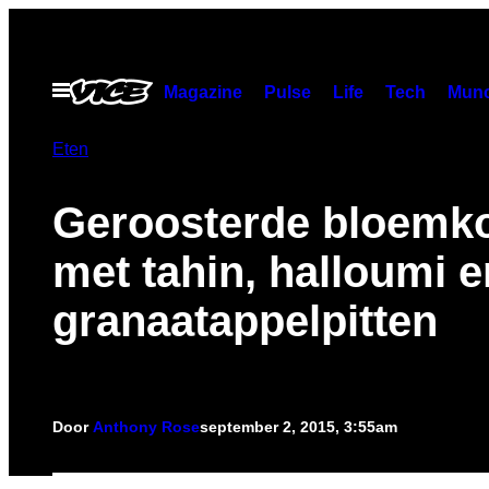
Ga
naar
de
Open
Magazine
Pulse
Life
Tech
Munc
menu
inhoud
Eten
Geroosterde bloemk
met tahin, halloumi e
granaatappelpitten
Door
Anthony Rose
september 2, 2015, 3:55am