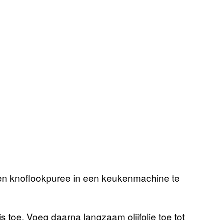
 en knoflookpuree in een keukenmachine te
s toe. Voeg daarna langzaam olijfolie toe tot