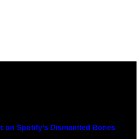
t on Spotify’s Dismantled Bones