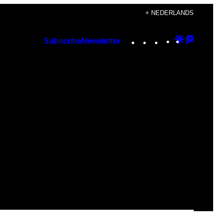
+ NEDERLANDS
Instagram
TikTok
YouTube
Google
Googl
Subscribe
Newsletter
Discover
Top
Posts