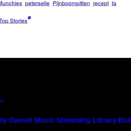
Munchies
peterselie
Pijnboompitten
recept
ta
Top Stories
S)
ly Owned Music Streaming Library Buil