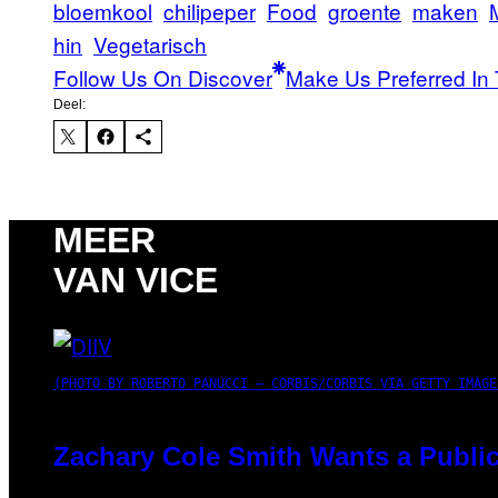
bloemkool
chilipeper
Food
groente
maken
hin
Vegetarisch
Follow Us On Discover
Make Us Preferred In 
Deel:
MEER
VAN VICE
(PHOTO BY ROBERTO PANUCCI – CORBIS/CORBIS VIA GETTY IMAGE
Zachary Cole Smith Wants a Public