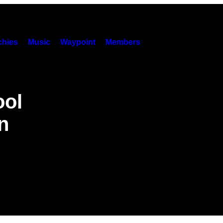
hies
Music
Waypoint
Members
ool
n