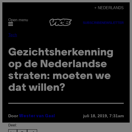
Ga
+ NEDERLANDS
naar
Open menu
de
SUBSCRIBE
NEWSLETTER
inhoud
Tech
Gezichtsherkenning
op de Nederlandse
straten: moeten we
dat willen?
Door
juli 18, 2019, 7:31am
Wester van Gaal
Deel: