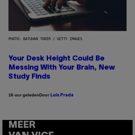
PHOTO: BATUHAN TOKER / GETTY IMAGES
Your Desk Height Could Be
Messing With Your Brain, New
Study Finds
Door
16 uur geleden
Luis Prada
MEER