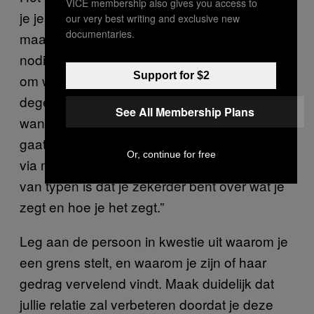
VICE membership also gives you access to
je je grenzen moet aangeven in een gesprek,
our very best writing and exclusive new
documentaries.
maar volgens Dr. Henry is het niet per se
nodig om dat face to face te doen. “Het gaat
Support for $2
om wat jij fijn vindt,” vertelt ze. “Jij bent
degene die grenzen stelt, dus jij mag bepalen
See All Membership Plans
wanneer en in welke vorm het gesprek plaats
gaat vinden.” Soms is het dus fijner om het
Or, continue for free
via mail of Whatsapp te doen. “Het voordeel
van typen is dat je zekerder bent over wat je
zegt en hoe je het zegt.”
Leg aan de persoon in kwestie uit waarom je
een grens stelt, en waarom je zijn of haar
gedrag vervelend vindt. Maak duidelijk dat
jullie relatie zal verbeteren doordat je deze