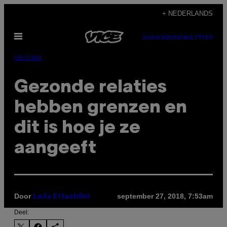
Ga
+ NEDERLANDS
naar
Open
de
SUBSCRIBE
NEWSLETTER
menu
inhoud
Identiteit
Gezonde relaties
hebben grenzen en
dit is hoe je ze
aangeeft
Door
september 27, 2018, 7:53am
Leila Ettachfini
Deel: