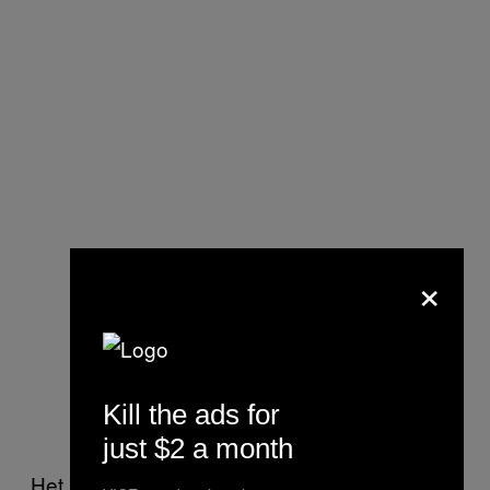
×
Kill the ads for
just $2 a month
Het lijkt misschien voor de hand liggend dat