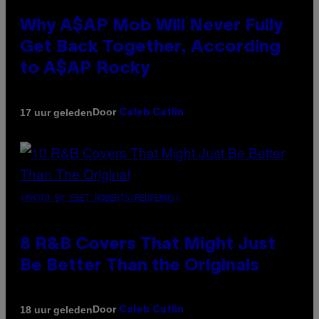
Why A$AP Mob Will Never Fully
Get Back Together, According
to A$AP Rocky
Door
17 uur geleden
Caleb Catlin
(PHOTO BY EBET ROBERTS/REDFERNS)
8 R&B Covers That Might Just
Be Better Than the Originals
Door
18 uur geleden
Caleb Catlin