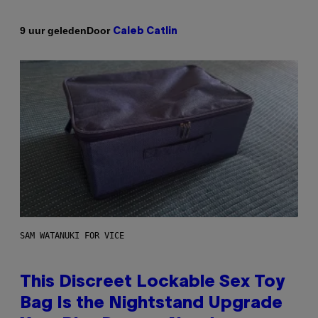
Door
9 uur geleden
Caleb Catlin
SAM WATANUKI FOR VICE
This Discreet Lockable Sex Toy
Bag Is the Nightstand Upgrade