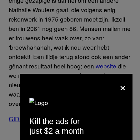
enige gezapige is dat het om een andere
Nathalie Wouters gaat, die volgens enig
rekenwerk in 1975 geboren moet zijn. Ikzelf
ben in 2061 nog geen 86. Mensen mailen me
er trouwens heel vaak over, zo van:
‘broewhahahah, wat ik nou weer hebt
ontdekt!’ Een tijdje terug stond ook een ander
gênant resultaat heel hoog; een
website
die
we in groep 8 moesten maken om dat geinige
×
nieuwe fenomeen Internet te leren kennen en
waarvoor ik de halve Break-Out! heb
overgetypt.
GIDI HEESAKKERS
Kill the ads for
just $2 a month