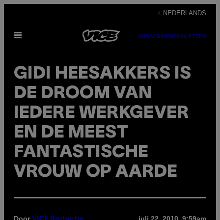
Ga
+ NEDERLANDS
naar
Open
de
SUBSCRIBE
NEWSLETTER
menu
inhoud
GIDI HEESAKKERS IS
DE DROOM VAN
IEDERE WERKGEVER
EN DE MEEST
FANTASTISCHE
VROUW OP AARDE
Door
juli 22, 2010, 9:59am
VICE Redactie