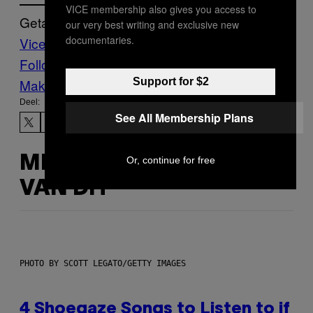
VICE membership also gives you access to
Getagd:
our very best writing and exclusive new
documentaries.
Vice Blog
Follow Us On Discover
Support for $2
Make Us Preferred In Top Stories
Deel:
See All Membership Plans
MEER
Or, continue for free
VAN DIT
PHOTO BY SCOTT LEGATO/GETTY IMAGES
4 Shoegaze Songs to Listen to if