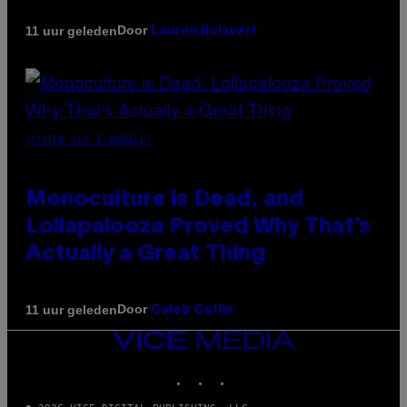
Door
11 uur geleden
Lauren Boisvert
(PHOTO VIA T-MOBILE)
Monoculture is Dead, and
Lollapalooza Proved Why That’s
Actually a Great Thing
Door
11 uur geleden
Caleb Catlin
VICE
MEDIA
INSTAGRAM
TIKTOK
YOUTUBE