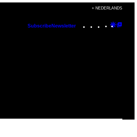
+ NEDERLANDS
Instagram
TikTok
YouTube
Google
Googl
Subscribe
Newsletter
Discover
Top
Posts