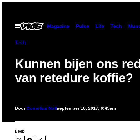
Ga
naar
de
Open
Magazine
Pulse
Life
Tech
Munc
menu
inhoud
Tech
Kunnen bijen ons re
van retedure koffie?
Door
Cornelius Noll
september 18, 2017, 6:43am
Deel: