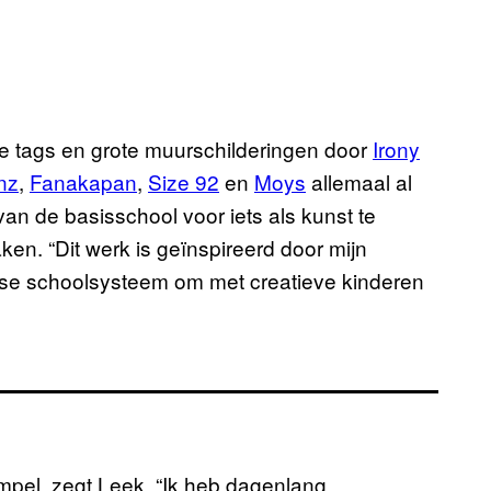
re tags en grote muurschilderingen door
Irony
nz
,
Fanakapan
,
Size 92
en
Moys
allemaal al
van de basisschool voor iets als kunst te
en. “Dit werk is geïnspireerd door mijn
tse schoolsysteem om met creatieve kinderen
simpel, zegt Leek. “Ik heb dagenlang