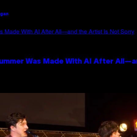
igan
Summer Was Made With AI After All—an