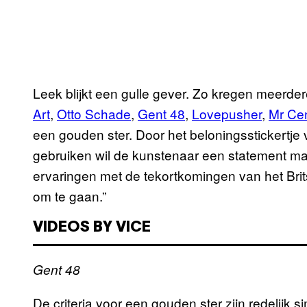
Leek blijkt een gulle gever. Zo kregen meerde
Art
,
Otto Schade
,
Gent 48
,
Lovepusher
,
Mr Ce
een gouden ster. Door het beloningsstickertje 
gebruiken wil de kunstenaar een statement mak
ervaringen met de tekortkomingen van het Bri
om te gaan.”
VIDEOS BY VICE
Gent 48
De criteria voor een gouden ster zijn redelijk 