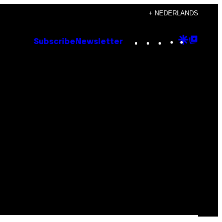
+ NEDERLANDS
Instagram
TikTok
YouTube
Google
Goog
Subscribe
Newsletter
Discove
Top
Posts