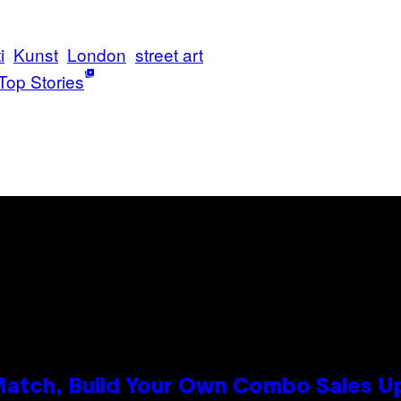
i
Kunst
London
street art
Top Stories
 Match, Build Your Own Combo Sales 