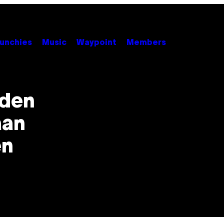
unchies
Music
Waypoint
Members
uden
aan
en