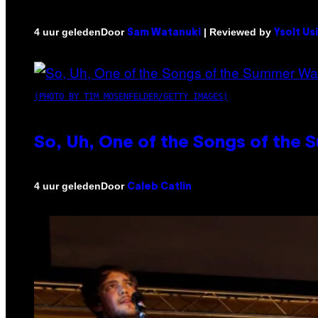
Door
| Reviewed by
4 uur geleden
Sam Watanuki
Ysolt Us
(PHOTO BY TIM MOSENFELDER/GETTY IMAGES)
So, Uh, One of the Songs of the 
Door
4 uur geleden
Caleb Catlin