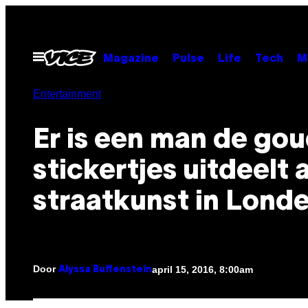
Ga
naar
de
Open
Magazine
Pulse
Life
Tech
M
menu
inhoud
Entertainment
Er is een man de go
stickertjes uitdeelt 
straatkunst in Lond
Door
april 15, 2016, 8:00am
Alyssa Buffenstein