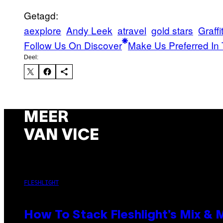
Getagd:
aexplore
Andy Leek
atravel
gold stars
Graffit
Follow Us On Discover
Make Us Preferred In 
Deel:
MEER
VAN VICE
FLESHLIGHT
How To Stack Fleshlight’s Mix &