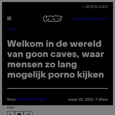
Ga
+ NEDERLANDS
naar
Open
de
SUBSCRIBE
NEWSLETTER
menu
inhoud
Tech
Welkom in de wereld
van goon caves, waar
mensen zo lang
mogelijk porno kijken
Door
maart 22, 2023, 7:45am
Samantha Cole
Deel: