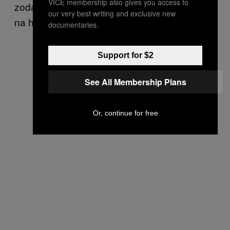
VICE membership also gives you access to
zodanig vertrouwt dat je niet meer voor jezelf
our very best writing and exclusive new
na hoeft te denken.”
documentaries.
Support for $2
See All Membership Plans
Or, continue for free