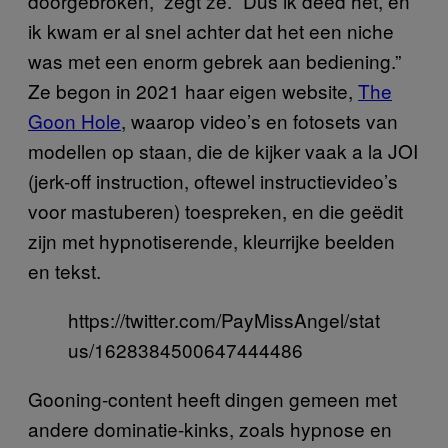
doorgebroken,” zegt ze. “Dus ik deed het, en
ik kwam er al snel achter dat het een niche
was met een enorm gebrek aan bediening.”
Ze begon in 2021 haar eigen website,
The
Goon Hole
, waarop video’s en fotosets van
modellen op staan, die de kijker vaak a la JOI
(jerk-off instruction, oftewel instructievideo’s
voor mastuberen) toespreken, en die geëdit
zijn met hypnotiserende, kleurrijke beelden
en tekst.
https://twitter.com/PayMissAngel/stat
us/1628384500647444486
Gooning-content heeft dingen gemeen met
andere dominatie-kinks, zoals hypnose en