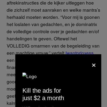
aftrekinstructies die de kijker uitleggen hoe
die zichzelf moet aanraken en welke mantra’s
herhaald moeten worden. “Voor mij is goonen
het loslaten van gedachten, en je dominatrix
de volledige controle over je gedachten en/of
handelingen te geven. Oftewel het
VOLLEDIG omarmen van de begeleiding van
een machtige vrouw,” vertelt
Iwantprinxess
,
×
een adult content creator die gooning en
financiële dominatrix-content maakt, me. “De
meeste mensen zijn aangetrokken tot
goonen omdat het de druk om een keuze te
moeten maken weghaalt. Als je toestemming
Kill the ads for
geeft om in goon-modus te gaan is het
just $2 a month
kalmerend om een domme te hebben die je