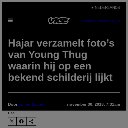
Ga
+ NEDERLANDS
naar
Open
de
SUBSCRIBE
NEWSLETTER
menu
inhoud
Hajar verzamelt foto’s
van Young Thug
waarin hij op een
bekend schilderij lijkt
Door
Julien Goyet
november 30, 2018, 7:31am
Deel: