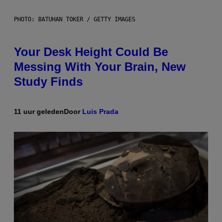
PHOTO: BATUHAN TOKER / GETTY IMAGES
Your Desk Height Could Be
Messing With Your Brain, New
Study Finds
11 uur geleden
Door
Luis Prada