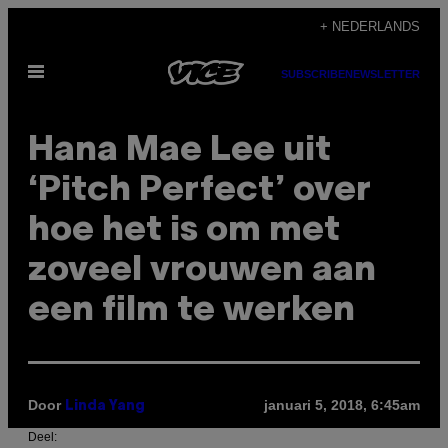
Ga
+ NEDERLANDS
naar
Open
de
SUBSCRIBE
NEWSLETTER
menu
inhoud
Hana Mae Lee uit
‘Pitch Perfect’ over
hoe het is om met
zoveel vrouwen aan
een film te werken
Door
januari 5, 2018, 6:45am
Linda Yang
Deel: