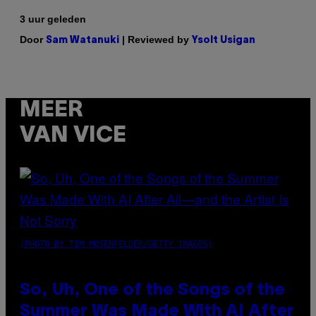
3 uur geleden
Door
| Reviewed by
Sam Watanuki
Ysolt Usigan
MEER
VAN VICE
(PHOTO BY TIM MOSENFELDER/GETTY IMAGES)
So, Uh, One of the Songs of the
Summer Was Made With AI After