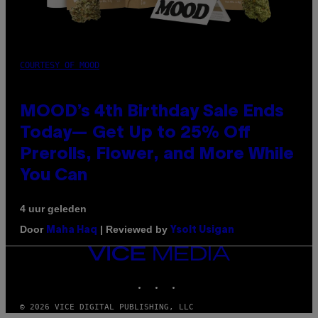
COURTESY OF MOOD
MOOD’s 4th Birthday Sale Ends
Today— Get Up to 25% Off
Prerolls, Flower, and More While
You Can
4 uur geleden
Door
| Reviewed by
Maha Haq
Ysolt Usigan
VICE
MEDIA
INSTAGRAM
TIKTOK
YOUTUBE
© 2026 VICE DIGITAL PUBLISHING, LLC