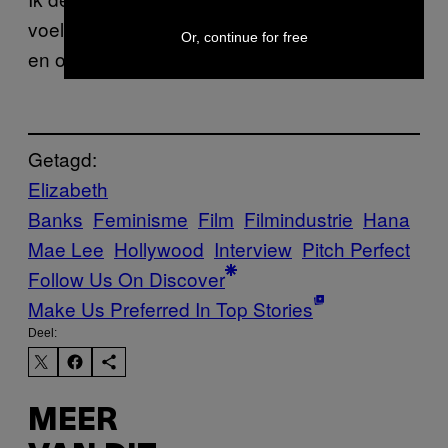
voelen tot de films omdat dit vrij zeldzaam is,
Or, continue for free
en ook nog eens heel leuk om naar te kijken.
Getagd:
Elizabeth
Banks
Feminisme
Film
Filmindustrie
Hana
Mae Lee
Hollywood
Interview
Pitch Perfect
Follow Us On Discover
Make Us Preferred In Top Stories
Deel:
MEER