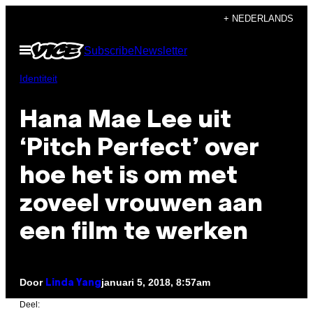
Ga
+ NEDERLANDS
naar
Open
Subscribe
Newsletter
de
menu
inhoud
Identiteit
Hana Mae Lee uit
‘Pitch Perfect’ over
hoe het is om met
zoveel vrouwen aan
een film te werken
Door
januari 5, 2018, 8:57am
Linda Yang
Deel: