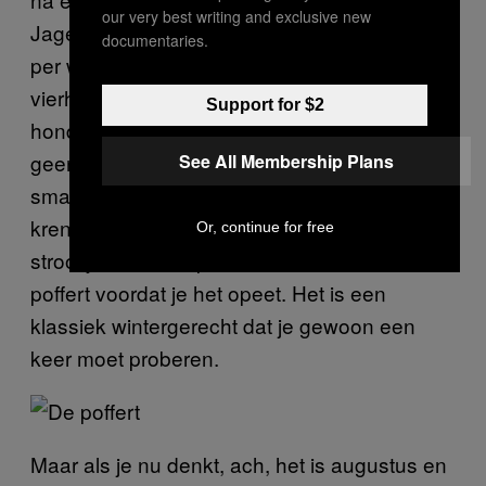
our very best writing and exclusive new
Jager steeg de verkoop van vijftig à honderd
documentaries.
per week naar tussen de drie- en
vierhonderd. Tegenwoordig ligt het rond de
Support for $2
honderd. Maar wat is het nou eigenlijk? Het is
geen cake, maar ook geen brood. Uiteindelijk
See All Membership Plans
smaakt het naar een soort oliebol met
krenten. De donkerbruine basterdsuiker
Or, continue for free
strooi je over een plak warme, beboterde
poffert voordat je het opeet. Het is een
klassiek wintergerecht dat je gewoon een
keer moet proberen.
Maar als je nu denkt, ach, het is augustus en