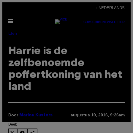
Ga
+ NEDERLANDS
naar
Open
de
SUBSCRIBE
NEWSLETTER
menu
inhoud
Eten
Harrie is de
zelfbenoemde
poffertkoning van het
land
Door
augustus 10, 2016, 9:26am
Marlou Kusters
Deel: