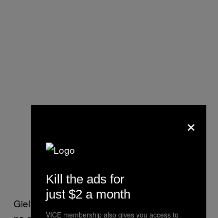
×
Kill the ads for
just $2 a month
Giel Beelen at poffert in zijn programma. En
VICE membership also gives you access to
na een uitzending van TV Noord over De