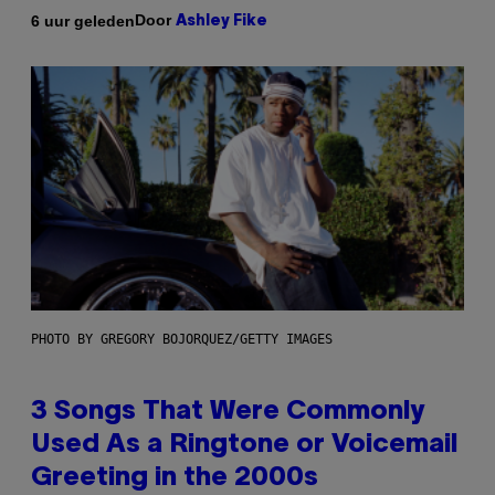
Door
6 uur geleden
Ashley Fike
PHOTO BY GREGORY BOJORQUEZ/GETTY IMAGES
3 Songs That Were Commonly
Used As a Ringtone or Voicemail
Greeting in the 2000s